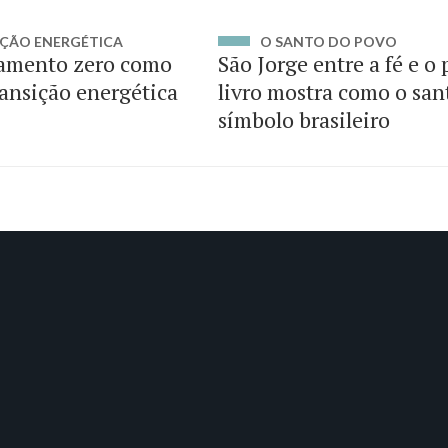
ÇÃO ENERGÉTICA
O SANTO DO POVO
amento zero como
São Jorge entre a fé e o
ransição energética
livro mostra como o san
símbolo brasileiro