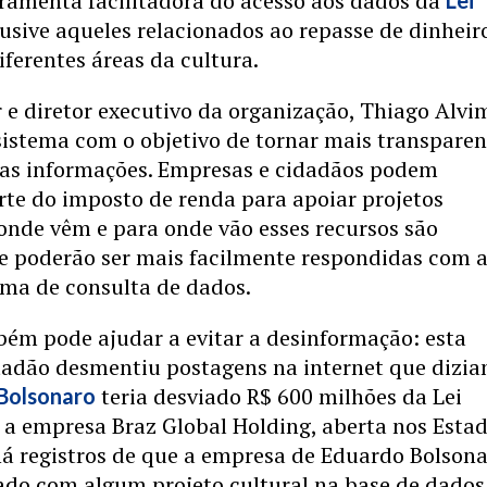
rramenta facilitadora do acesso aos dados da
Lei
clusive aqueles relacionados ao repasse de dinheir
iferentes áreas da cultura.
e diretor executivo da organização, Thiago Alvi
sistema com o objetivo de tornar mais transparen
ssas informações. Empresas e cidadãos podem
rte do imposto de renda para apoiar projetos
 onde vêm e para onde vão esses recursos são
e poderão ser mais facilmente respondidas com 
rma de consulta de dados.
bém pode ajudar a evitar a desinformação: esta
tadão desmentiu postagens na internet que dizi
teria desviado R$ 600 milhões da Lei
Bolsonaro
 a empresa Braz Global Holding, aberta nos Esta
há registros de que a empresa de Eduardo Bolson
ado com algum projeto cultural na base de dados