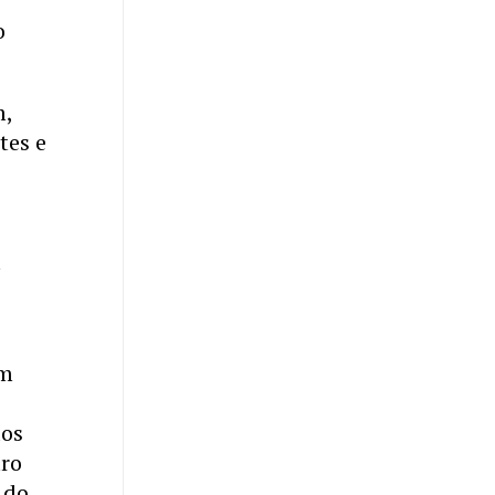
o
m,
tes e
a
am
dos
aro
 do