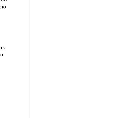
oio
as
lo