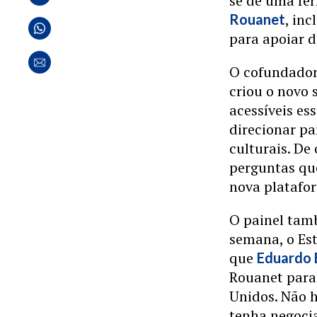
se de uma fe
, in
Rouanet
para apoiar d
O cofundador 
criou o novo 
acessíveis e
direcionar pa
culturais. De
perguntas qu
nova platafo
O painel tam
semana, o Es
que
Eduardo 
Rouanet para
Unidos. Não 
tenha negoci