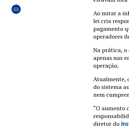
Ao mirar a in
lei cria resp
pagamento qu
operadores il
Na prática, o
apenas nas em
operação.
Atualmente, q
do sistema a
nem cumprem
“O aumento de
responsabili
diretor do
Ins