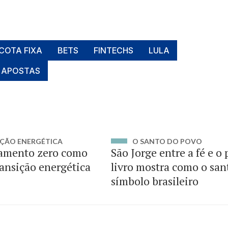
COTA FIXA
BETS
FINTECHS
LULA
 APOSTAS
ÇÃO ENERGÉTICA
O SANTO DO POVO
amento zero como
São Jorge entre a fé e o
ransição energética
livro mostra como o san
símbolo brasileiro