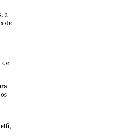
, a
os de
s de
ora
tos
lfi,