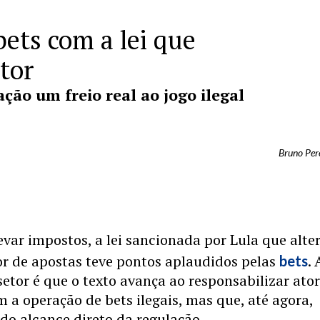
bets com a lei que
tor
ção um freio real ao jogo ilegal
Bruno Pere
evar impostos, a lei sancionada por Lula que alte
or de apostas teve pontos aplaudidos pelas
. 
bets
setor é que o texto avança ao responsabilizar ato
m a operação de bets ilegais, mas que, até agora,
do alcance direto da regulação.