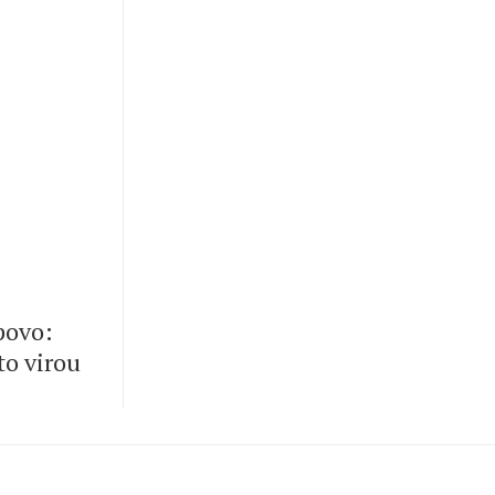
 povo:
to virou