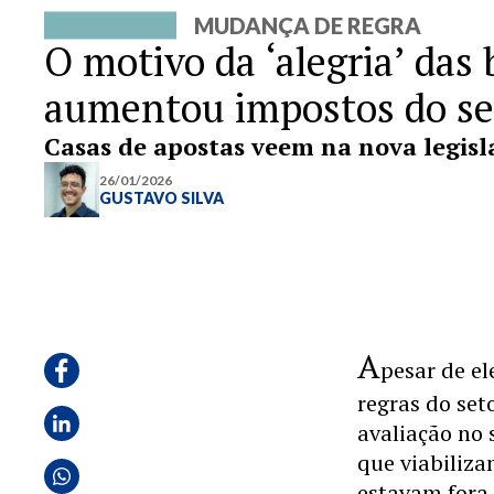
MUDANÇA DE REGRA
O motivo da ‘alegria’ das 
aumentou impostos do se
Casas de apostas veem na nova legisla
26/01/2026
GUSTAVO SILVA
A
pesar de el
regras do set
avaliação no 
que viabiliza
estavam fora 