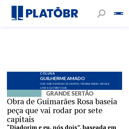
COLUNA
GUILHERME AMADO
COM JOÃO PEDROSO DE CAMPOS, TATIANA FARAH, BRUNA
LIMA E GUSTAVO SILVA
GRANDE SERTÃO
Obra de Guimarães Rosa baseia
peça que vai rodar por sete
capitais
“Diadorim e eu, nós dois”, baseada em