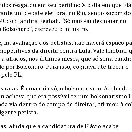
los resgatou em seu perfil no X o dia em que Flá
nte um debate eleitoral no Rio, sendo socorrido
PCdoB Jandira Feghali. “Só não vai desmaiar no
o Bolsonaro”, escreveu o ministro.
, na avaliação dos petistas, não haverá espaço p
mpetitivos da direita contra Lula. Vale lembrar 
e a aliados, nos últimos meses, que só seria candi
do por Bolsonaro. Para isso, cogitava até trocar o
 pelo PL.
 raias. É uma raia só, o bolsonarismo. Acaba de 
m achava que era possível ter um bolsonarismo l
da via dentro do campo de direita”, afirmou à c
igente petista.
tas, ainda que a candidatura de Flávio acabe