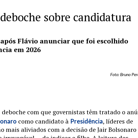
 o deboche sobre candidatura
após Flávio anunciar que foi escolhido
ncia em 2026
Foto: Bruno Per
o deboche com que governistas têm tratado o anú
como candidato à
, líderes de
sonaro
Presidência
o mais aliviados com a decisão de Jair Bolsonaro
 irrevogável — de indicar o filho. A leitura dos