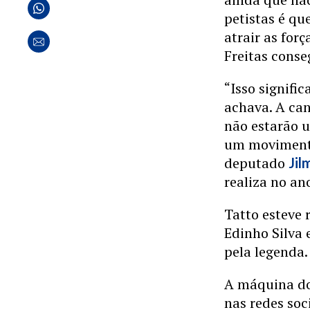
petistas é qu
atrair as for
Freitas conse
“Isso signific
achava. A can
não estarão u
um movimento
deputado
Jil
realiza no an
Tatto esteve 
Edinho Silva e
pela legenda.
A máquina dos
nas redes soc