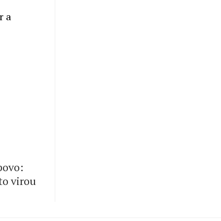
r a
 povo:
to virou