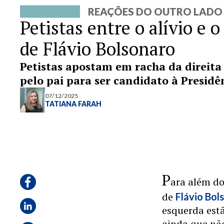
REAÇÕES DO OUTRO LADO
Petistas entre o alívio e
de Flávio Bolsonaro
Petistas apostam em racha da direita 
pelo pai para ser candidato à Presidê
07/12/2025
TATIANA FARAH
P
ara além d
de
Flávio Bol
esquerda estã
ainda que não