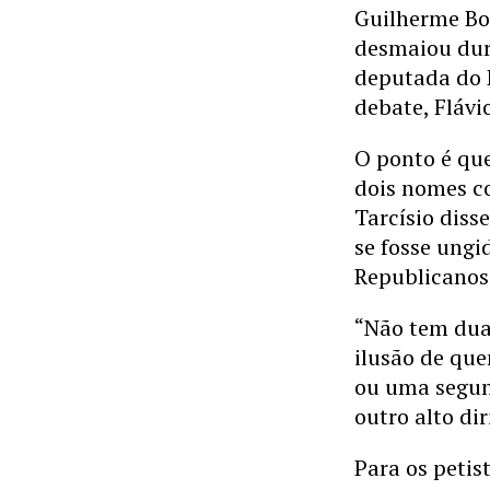
Guilherme Bou
desmaiou dura
deputada do 
debate, Flávi
O ponto é que
dois nomes co
Tarcísio diss
se fosse ungi
Republicanos
“Não tem duas
ilusão de que
ou uma segun
outro alto dir
Para os petis