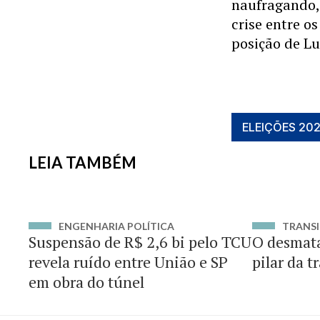
naufragando,
crise entre o
posição de Lu
ELEIÇÕES 20
LEIA TAMBÉM
ENGENHARIA POLÍTICA
TRANSI
Suspensão de R$ 2,6 bi pelo TCU
O desmat
revela ruído entre União e SP
pilar da t
em obra do túnel