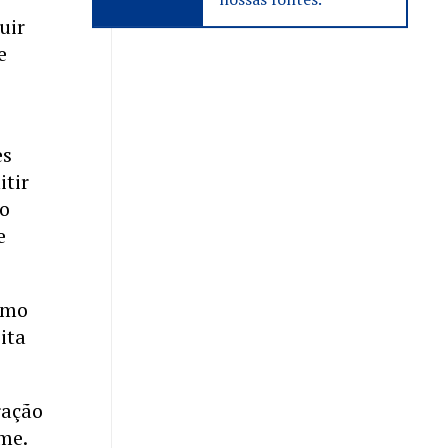
uir
e
es
itir
 o
e
como
eita
ração
me.