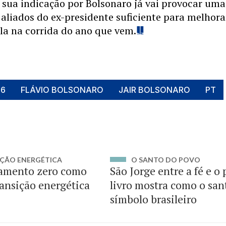
 sua indicação por Bolsonaro já vai provocar uma
s aliados do ex-presidente suficiente para melhora
la na corrida do ano que vem.
26
FLÁVIO BOLSONARO
JAIR BOLSONARO
PT
ÇÃO ENERGÉTICA
O SANTO DO POVO
amento zero como
São Jorge entre a fé e o
ransição energética
livro mostra como o san
símbolo brasileiro