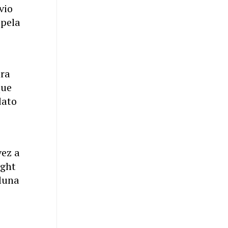
vio
 pela
ara
que
dato
vez a
ight
oluna