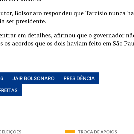
cutor, Bolsonaro respondeu que Tarcísio nunca ha
ia ser presidente.
entrar em detalhes, afirmou que o governador nã
 os acordos que os dois haviam feito em São Pau
26
JAIR BOLSONARO
PRESIDÊNCIA
FREITAS
E ELEIÇÕES
TROCA DE APOIOS