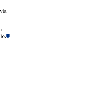
via
o
lo.