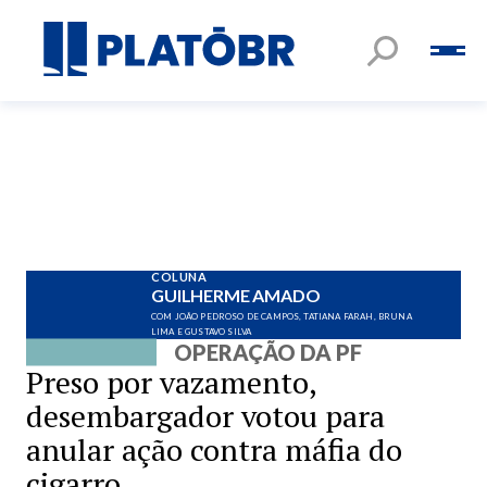
COLUNA
GUILHERME AMADO
COM JOÃO PEDROSO DE CAMPOS, TATIANA FARAH, BRUNA
LIMA E GUSTAVO SILVA
OPERAÇÃO DA PF
Preso por vazamento,
desembargador votou para
anular ação contra máfia do
cigarro