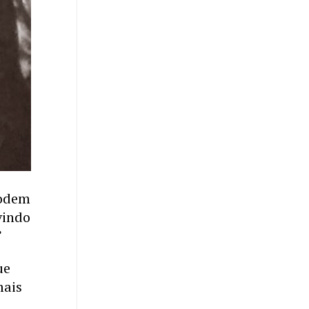
podem
vindo
”
ue
mais