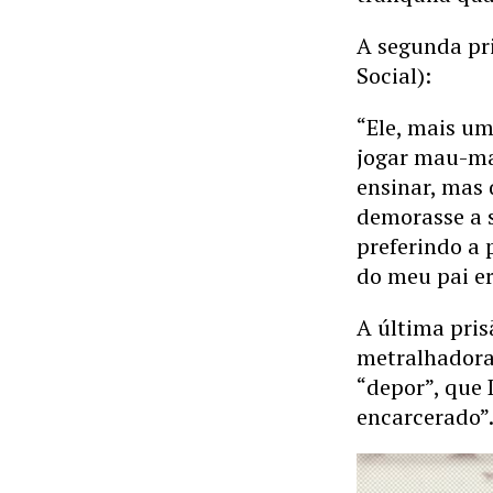
A segunda pr
Social):
“Ele, mais u
jogar mau-mau
ensinar, mas 
demorasse a s
preferindo a p
do meu pai e
A última pri
metralhadora
“depor”, que 
encarcerado”