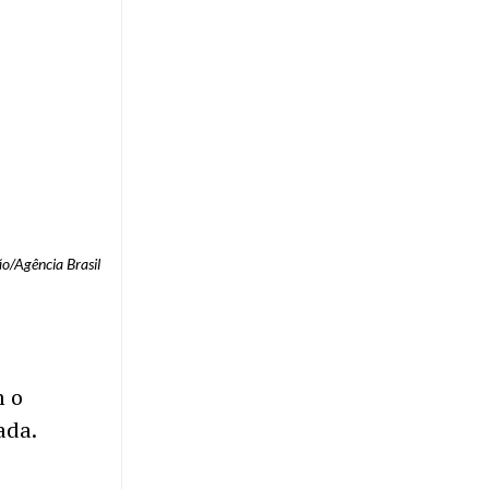
o/Agência Brasil
m o
ada.