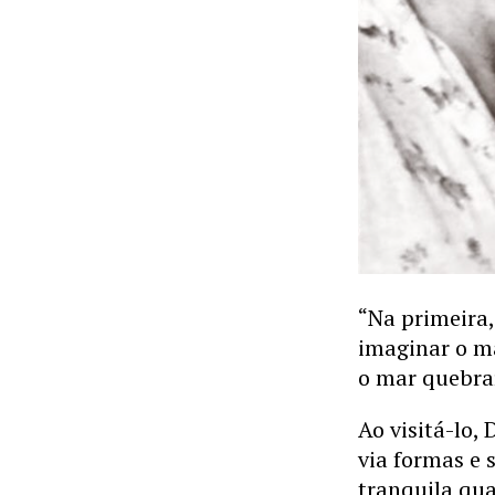
“Na primeira,
imaginar o m
o mar quebrar
Ao visitá-lo,
via formas e 
tranquila qu