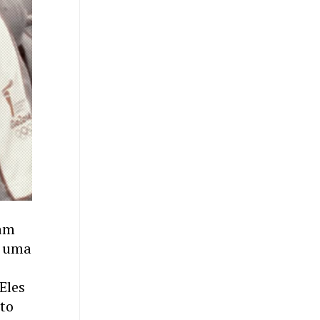
iam
s uma
Eles
ito