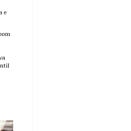
a e
 bom
va
ntil