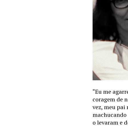
“Eu me agarre
coragem de n
vez, meu pai
machucando a
o levaram e 