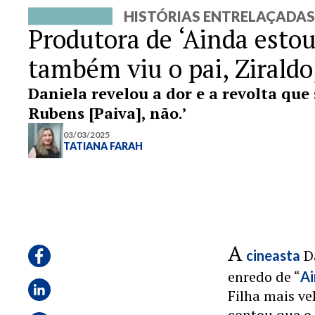
HISTÓRIAS ENTRELAÇADAS
Produtora de ‘Ainda esto
também viu o pai, Ziraldo
Daniela revelou a dor e a revolta que 
Rubens [Paiva], não.’
03/03/2025
TATIANA FARAH
A
Da
cineasta
enredo de “
Ai
Filha mais ve
contou que o 