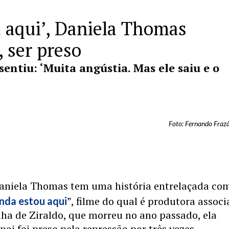
u aqui’, Daniela Thomas
, ser preso
sentiu: ‘Muita angústia. Mas ele saiu e o
Foto: Fernando Frazã
niela Thomas tem uma história entrelaçada co
”, filme do qual é produtora associ
nda estou aqui
lha de Ziraldo, que morreu no ano passado, ela
pai foi preso pela repressão por três vezes.