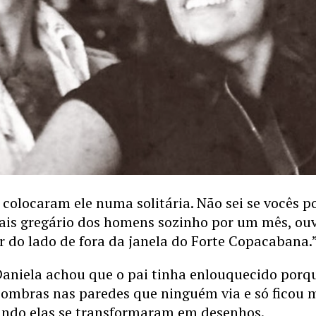
 colocaram ele numa solitária. Não sei se vocês 
ais gregário dos homens sozinho por um mês, ou
 do lado de fora da janela do Forte Copacabana.
 Daniela achou que o pai tinha enlouquecido porq
sombras nas paredes que ninguém via e só ficou 
ando elas se transformaram em desenhos.