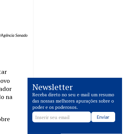
e/Agência Senado
tar
novo
Newsletter
nador
Receba direto no seu e-mail um resumo
do na
das nossas melhores apurações sobre o
poder e os poderosos.
Enviar
obre