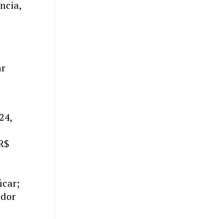
ncia,
ar
24,
 R$
úcar;
edor