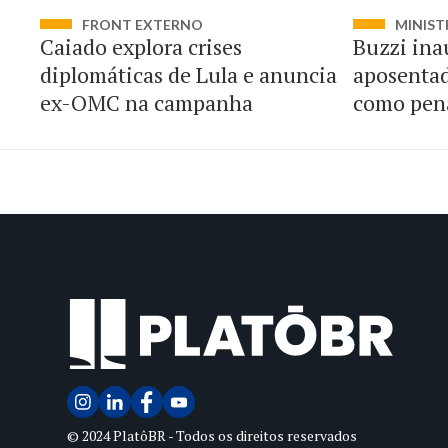
FRONT EXTERNO
MINIST
Caiado explora crises
Buzzi ina
diplomáticas de Lula e anuncia
aposentad
ex-OMC na campanha
como pen
magistra
© 2024 PlatôBR - Todos os direitos reservados