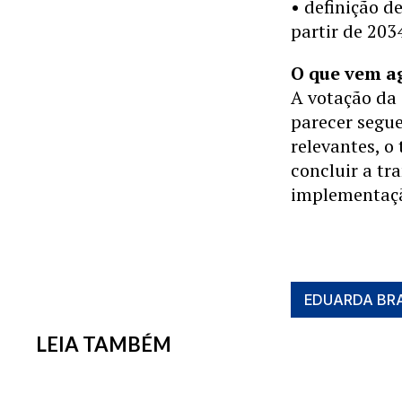
• definição d
partir de 2034
O que vem a
A votação da 
parecer segu
relevantes, o
concluir a tr
implementaçã
EDUARDA BR
LEIA TAMBÉM