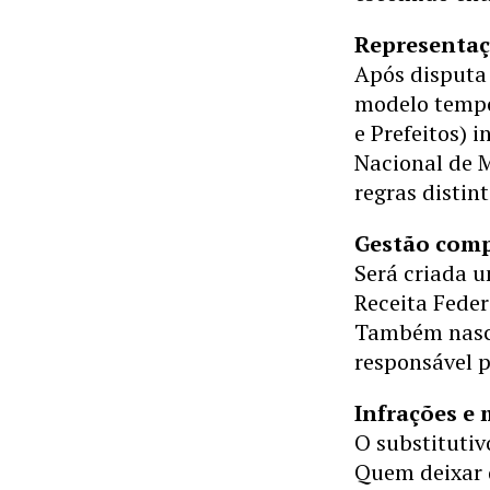
Representaç
Após disputa 
modelo tempor
e Prefeitos) 
Nacional de M
regras distin
Gestão comp
Será criada u
Receita Feder
Também nasce
responsável p
Infrações e 
O substitutiv
Quem deixar 