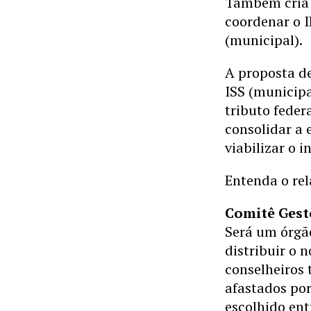
Também cria 
coordenar o I
(municipal).
A proposta de
ISS (municipa
tributo federa
consolidar a 
viabilizar o i
Entenda o rel
Comitê Gest
Será um órgã
distribuir o 
conselheiros 
afastados por
escolhido en