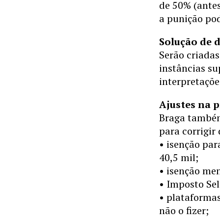
de 50% (antes
a punição pod
Solução de 
Serão criada
instâncias su
interpretaçõe
Ajustes na 
Braga também
para corrigir 
• isenção par
40,5 mil;
• isenção men
• Imposto Sel
• plataformas
não o fizer;