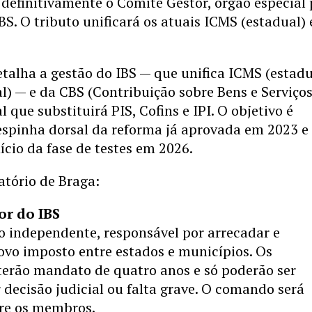
definitivamente o Comitê Gestor, órgão especial
BS. O tributo unificará os atuais ICMS (estadual) 
talha a gestão do IBS — que unifica ICMS (estadu
l) — e da CBS (Contribuição sobre Bens e Serviços
l que substituirá PIS, Cofins e IPI. O objetivo é
espinha dorsal da reforma já aprovada em 2023 e
nício da fase de testes em 2026.
atório de Braga:
or do IBS
o independente, responsável por arrecadar e
novo imposto entre estados e municípios. Os
terão mandato de quatro anos e só poderão ser
 decisão judicial ou falta grave. O comando será
tre os membros.