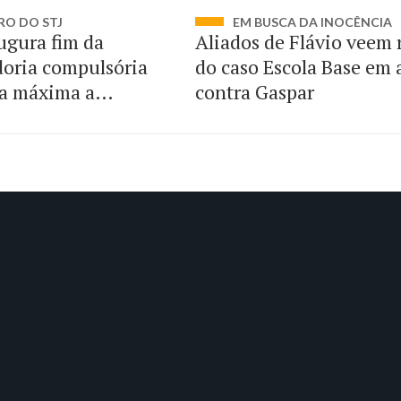
RO DO STJ
EM BUSCA DA INOCÊNCIA
ugura fim da
Aliados de Flávio veem 
oria compulsória
do caso Escola Base em
a máxima a
contra Gaspar
dos