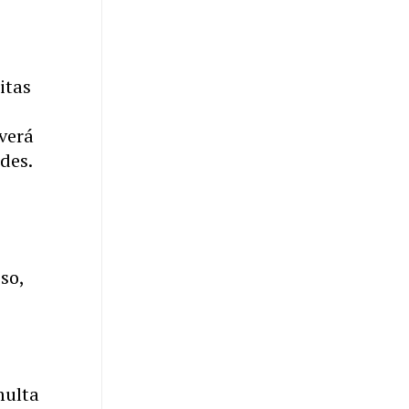
itas
averá
des.
so,
multa