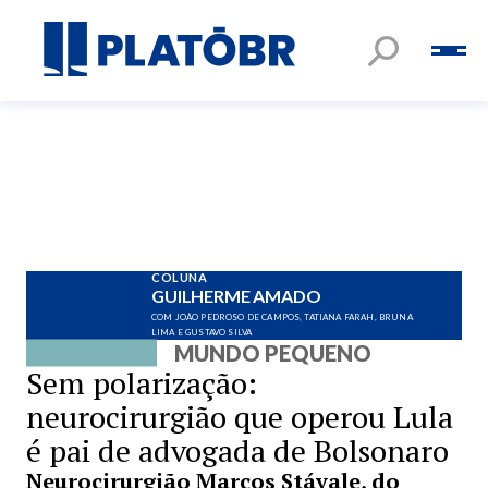
COLUNA
GUILHERME AMADO
COM JOÃO PEDROSO DE CAMPOS, TATIANA FARAH, BRUNA
LIMA E GUSTAVO SILVA
MUNDO PEQUENO
Sem polarização:
neurocirurgião que operou Lula
é pai de advogada de Bolsonaro
Neurocirurgião Marcos Stávale, do