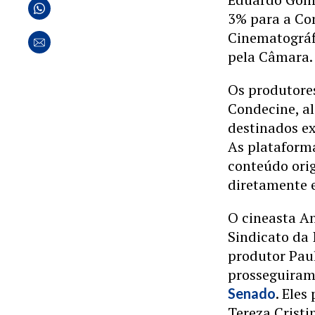
3% para a Co
Cinematográf
pela Câmara.
Os produtore
Condecine, a
destinados ex
As plataform
conteúdo orig
diretamente e
O cineasta An
Sindicato da 
produtor Paul
prosseguiram 
. Ele
Senado
Tereza Cristi