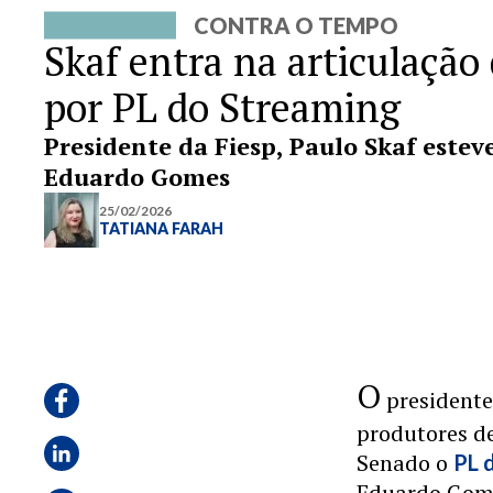
CONTRA O TEMPO
Skaf entra na articulação
por PL do Streaming
Presidente da Fiesp, Paulo Skaf estev
Eduardo Gomes
25/02/2026
TATIANA FARAH
O
presidente 
produtores de
Senado o
PL 
Eduardo Gome