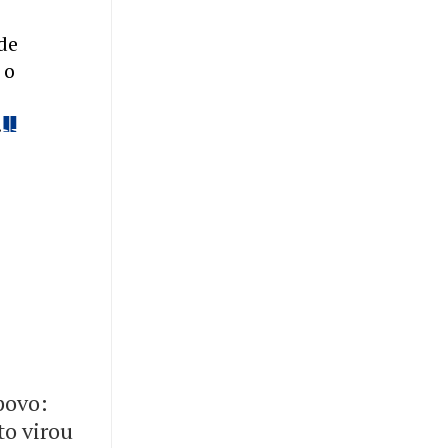
de
 o
.
 povo:
to virou