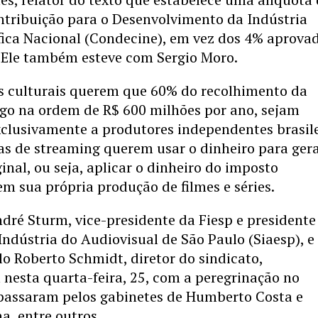
ntribuição para o Desenvolvimento da Indústria
ica Nacional (Condecine), em vez dos 4% aprova
 Ele também esteve com Sergio Moro.
s culturais querem que 60% do recolhimento da
lgo na ordem de R$ 600 milhões por ano, sejam
clusivamente a produtores independentes brasile
as de streaming querem usar o dinheiro para ger
inal, ou seja, aplicar o dinheiro do imposto
m sua própria produção de filmes e séries.
dré Sturm, vice-presidente da Fiesp e presidente
Indústria do Audiovisual de São Paulo (Siaesp), e
o Roberto Schmidt, diretor do sindicato,
nesta quarta-feira, 25, com a peregrinação no
s passaram pelos gabinetes de Humberto Costa e
na, entre outros.