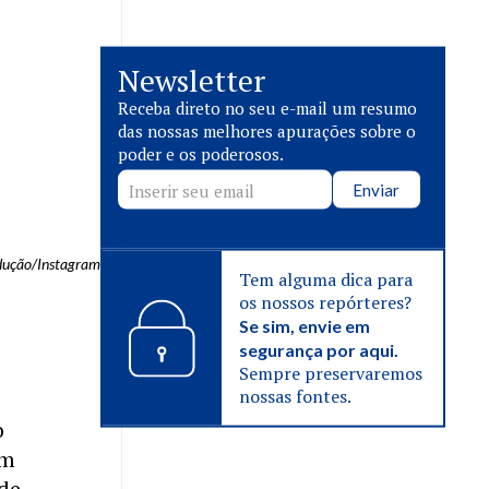
Newsletter
Receba direto no seu e-mail um resumo
das nossas melhores apurações sobre o
poder e os poderosos.
Enviar
dução/Instagram
Tem alguma dica para
os nossos repórteres?
Se sim, envie em
segurança por aqui.
Sempre preservaremos
nossas fontes.
o
om
 de