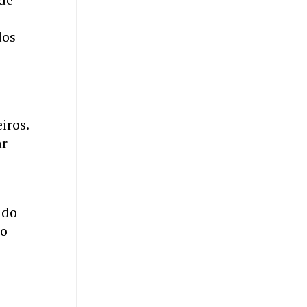
dos
iros.
ar
 do
 o