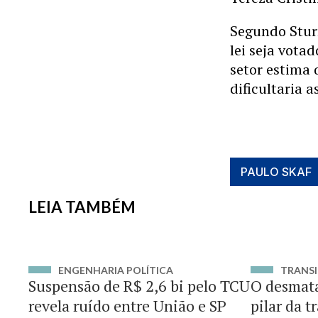
Segundo Sturm
lei seja vota
setor estima 
dificultaria 
PAULO SKAF
LEIA TAMBÉM
ENGENHARIA POLÍTICA
TRANSI
Suspensão de R$ 2,6 bi pelo TCU
O desmat
revela ruído entre União e SP
pilar da t