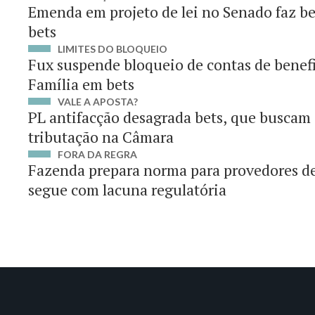
Emenda em projeto de lei no Senado faz b
bets
LIMITES DO BLOQUEIO
Fux suspende bloqueio de contas de benefi
Família em bets
VALE A APOSTA?
PL antifacção desagrada bets, que buscam 
tributação na Câmara
FORA DA REGRA
Fazenda prepara norma para provedores de
segue com lacuna regulatória