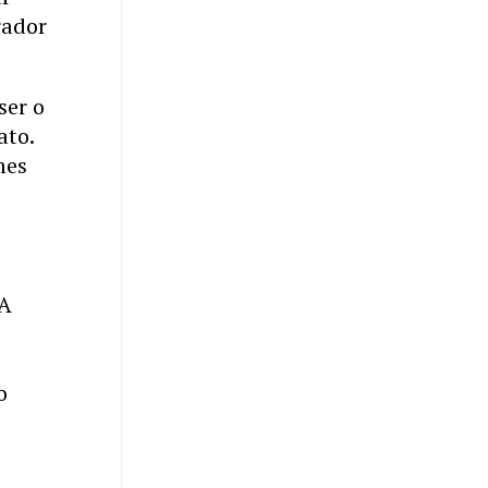
rador
ser o
ato.
mes
 A
o