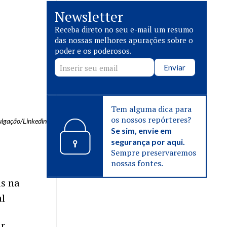
Newsletter
Receba direto no seu e-mail um resumo
das nossas melhores apurações sobre o
poder e os poderosos.
Enviar
Tem alguma dica para
os nossos repórteres?
ulgação/Linkedin
Se sim, envie em
segurança por aqui.
Sempre preservaremos
nossas fontes.
s na
al
ar