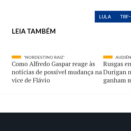
LULA
TRF
LEIA TAMBÉM
'NORDESTINO RAIZ'
AUDIÊ
Como Alfredo Gaspar reage às
Rusgas en
notícias de possível mudança na
Durigan n
vice de Flávio
ganham m