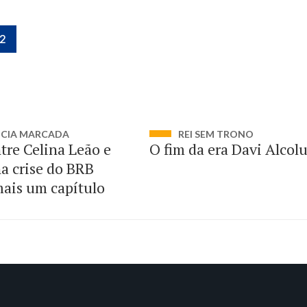
-2
NCIA MARCADA
REI SEM TRONO
tre Celina Leão e
O fim da era Davi Alcol
a crise do BRB
ais um capítulo