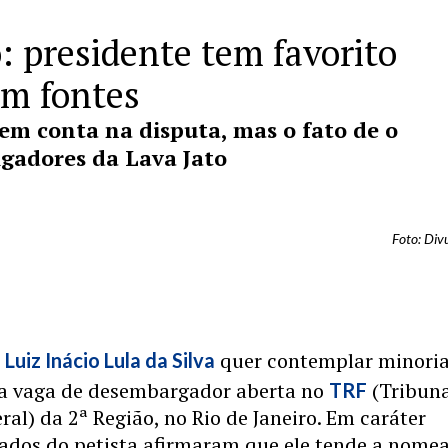
 presidente tem favorito
em fontes
 em conta na disputa, mas o fato de o
igadores da Lava Jato
Foto: Div
e
quer contemplar minoria
Luiz Inácio Lula da Silva
 a vaga de desembargador aberta no
(Tribun
TRF
ral) da 2ª Região, no Rio de Janeiro. Em caráter
iados do petista afirmaram que ele tende a nome