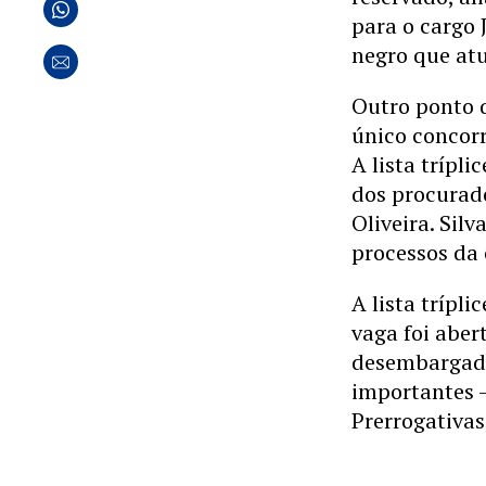
para o cargo 
negro que atu
Outro ponto q
único concorr
A lista trípl
dos procurado
Oliveira. Silv
processos da 
A lista trípl
vaga foi aber
desembargado
importantes –
Prerrogativas