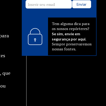
Enviar
Tem alguma dica para
os nossos repórteres?
Se sim, envie em
para
segurança por aqui.
Sempre preservaremos
nossas fontes.
tes
, que
mou