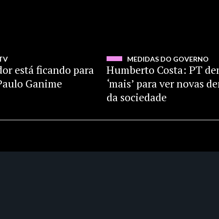
ASSISTIR
ASSIS
TV
MEDIDAS DO GOVERNO
dor está ficando para
Humberto Costa: PT d
z Paulo Ganime
‘mais’ para ver novas 
da sociedade