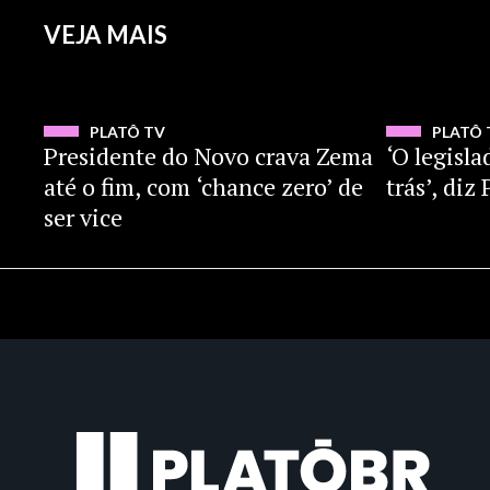
VEJA MAIS
ASSISTIR
PLATÔ TV
PLATÔ 
Presidente do Novo crava Zema
‘O legisla
até o fim, com ‘chance zero’ de
trás’, di
ser vice