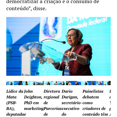
democratizar a criação e o consumo de
conteúdo”, disse.
Lídice da
John
Diretora
Dario
Painelistas
Dir
Mata
Deighton,
regional
Durigan,
debatem
do
(PSB-
PhD em
de
secretário-
como
You
BA),
marketing
Parcerias
executivo
criadores de
par
deputada
e
de
do
conteúdo têm
Amé