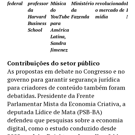
federal
professor
Música
Ministério
revolucionado
Lat
da
do
da
o mercado de
Patr
Harvard
YouTube
Fazenda
mídia
Mur
Business
para
School
América
Latina,
Sandra
Jimenez
Contribuições do setor público
As propostas em debate no Congresso e no
governo para garantir segurança jurídica
para criadores de conteúdo também foram
debatidas. Presidente da Frente
Parlamentar Mista da Economia Criativa, a
deputada Lídice de Mata (PSB-BA)
defendeu que pesquisas sobre a economia
digital, como o estudo conduzido desde