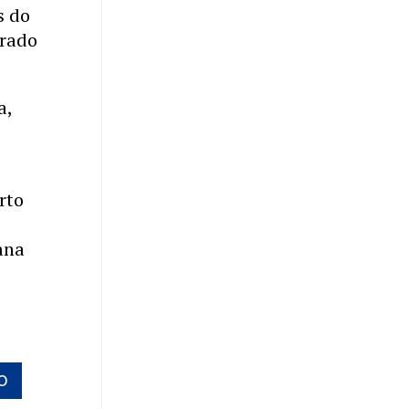
s do
orado
a,
rto
ana
O