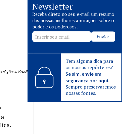
Newsletter
Receba direto no seu e-mail um resumo
das nossas melhores apurações sobre o
poder e os poderosos.
Enviar
Tem alguma dica para
os nossos repórteres?
r/Agência Brasil
Se sim, envie em
segurança por aqui.
Sempre preservaremos
nossas fontes.
e
na
lica.