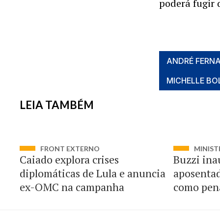
poderá fugir 
ANDRÉ FERN
MICHELLE B
LEIA TAMBÉM
FRONT EXTERNO
MINIST
Caiado explora crises
Buzzi ina
diplomáticas de Lula e anuncia
aposentad
ex-OMC na campanha
como pen
magistra