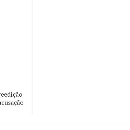
reedição
 acusação