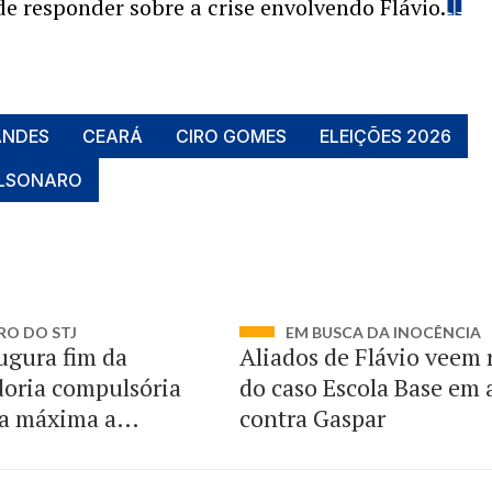
de responder sobre a crise envolvendo Flávio.
ANDES
CEARÁ
CIRO GOMES
ELEIÇÕES 2026
OLSONARO
RO DO STJ
EM BUSCA DA INOCÊNCIA
ugura fim da
Aliados de Flávio veem 
oria compulsória
do caso Escola Base em
a máxima a
contra Gaspar
dos