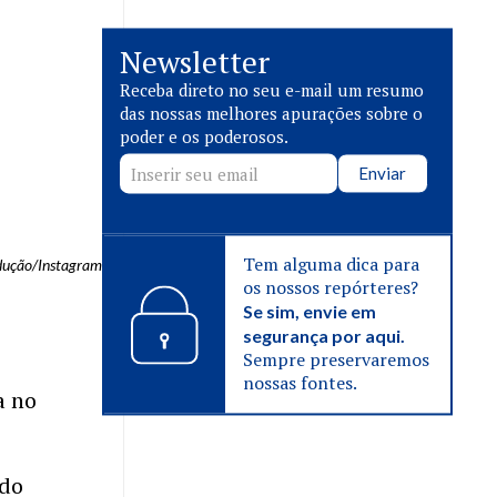
Newsletter
Receba direto no seu e-mail um resumo
das nossas melhores apurações sobre o
poder e os poderosos.
Enviar
Tem alguma dica para
dução/Instagram
os nossos repórteres?
Se sim, envie em
segurança por aqui.
Sempre preservaremos
nossas fontes.
a no
 do