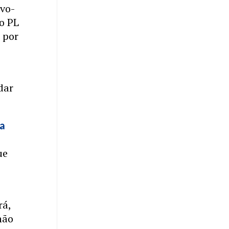
vo-
do PL
 por
dar
ra
ue
rá,
não