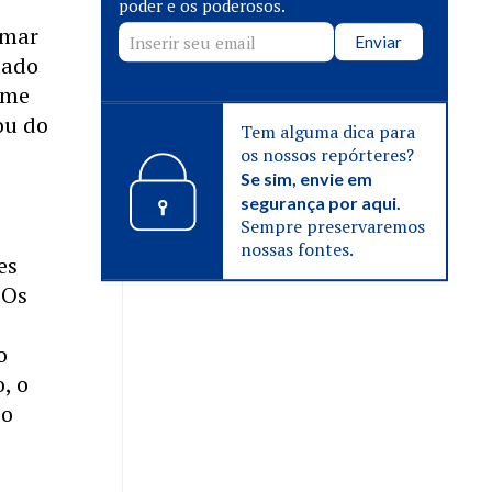
poder e os poderosos.
amar
Enviar
dado
ome
ou do
Tem alguma dica para
os nossos repórteres?
Se sim, envie em
segurança por aqui.
Sempre preservaremos
A
nossas fontes.
es
 Os
o
, o
 o