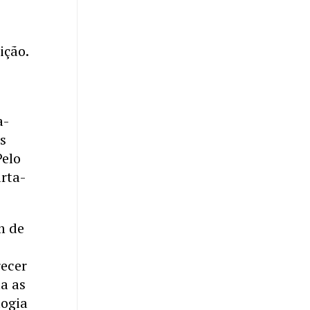
ição.
a-
os
Pelo
rta-
m de
recer
a as
logia