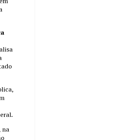
gem
a
ca
alisa
a
atado
lica,
um
eral.
, na
ão