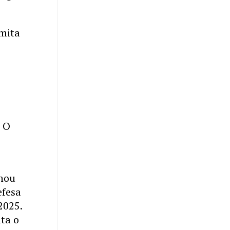
amita
. O
onou
efesa
2025.
ita o