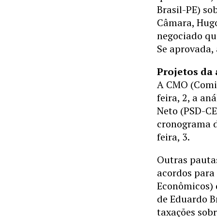
Brasil-PE) so
Câmara, Hugo
negociado que
Se aprovada,
Projetos da
A CMO (Comis
feira, 2, a a
Neto (PSD-CE)
cronograma d
feira, 3.
Outras pauta
acordos para
Econômicos) d
de Eduardo B
taxações sobr