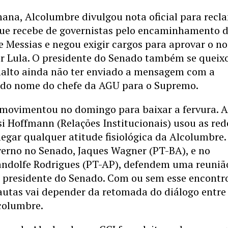
ana, Alcolumbre divulgou nota oficial para recl
 que recebe de governistas pelo encaminhamento 
e Messias e negou exigir cargos para aprovar o n
r Lula. O presidente do Senado também se queix
analto ainda não ter enviado a mensagem com a
 do nome do chefe da AGU para o Supremo.
 movimentou no domingo para baixar a fervura. 
si Hoffmann (Relações Institucionais) usou as red
negar qualquer atitude fisiológica da Alcolumbre.
verno no Senado, Jaques Wagner (PT-BA), e no
andolfe Rodrigues (PT-AP), defendem uma reuniã
o presidente do Senado. Com ou sem esse encontro
autas vai depender da retomada do diálogo entre
columbre.