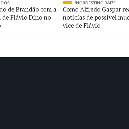
ADOS
'NORDESTINO RAIZ'
do de Brandão com a
Como Alfredo Gaspar re
a de Flávio Dino no
notícias de possível mu
o
vice de Flávio