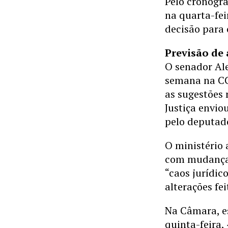
Pelo cronogr
na quarta-fei
decisão para
Previsão de
O senador Al
semana na CC
as sugestões 
Justiça envio
pelo deputad
O ministério 
com mudanças
“caos jurídic
alterações fe
Na Câmara, es
quinta-feira,