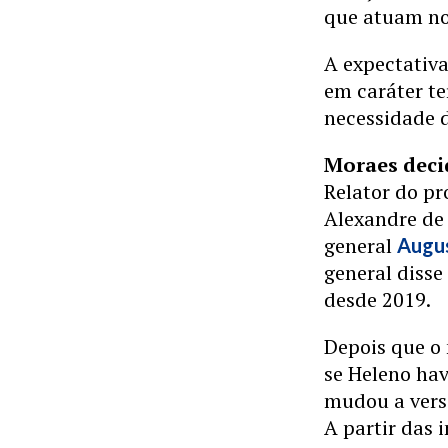
que atuam no
A expectativa
em caráter t
necessidade d
Moraes deci
Relator do pr
Alexandre de 
general
Augu
general disse
desde 2019.
Depois que o
se Heleno ha
mudou a versã
A partir das i