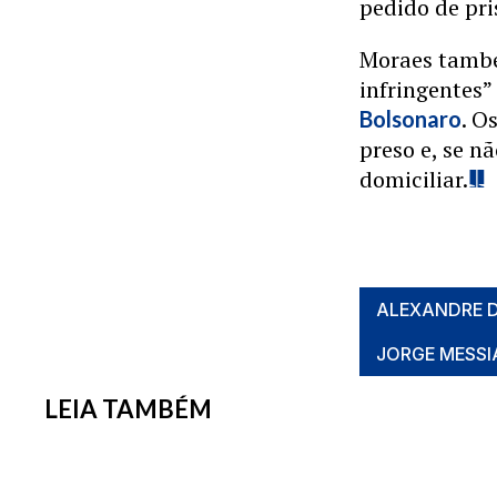
pedido de pri
Moraes també
infringentes”
. O
Bolsonaro
preso e, se n
domiciliar.
ALEXANDRE 
JORGE MESSI
LEIA TAMBÉM