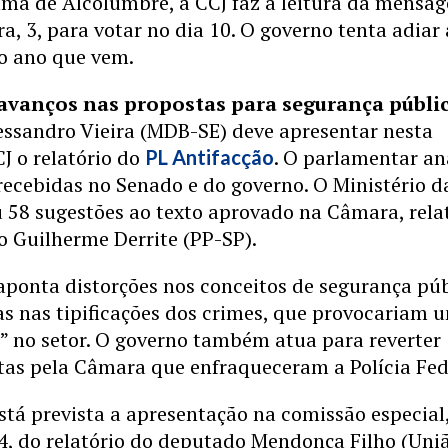
ama de Alcolumbre, a CCJ faz a leitura da mensa
ra, 3, para votar no dia 10. O governo tenta adiar 
 o ano que vem.
 avanços nas propostas para segurança públi
essandro Vieira (MDB-SE) deve apresentar nesta
J o relatório do
. O parlamentar an
PL Antifacção
recebidas no Senado e do governo. O Ministério d
u 58 sugestões ao texto aprovado na Câmara, rel
o Guilherme Derrite (PP-SP).
aponta distorções nos conceitos de segurança púb
 nas tipificações dos crimes, que provocariam 
o” no setor. O governo também atua para reverter
itas pela Câmara que enfraqueceram a Polícia Fed
tá prevista a apresentação na comissão especial
 4, do relatório do deputado Mendonça Filho (Uni