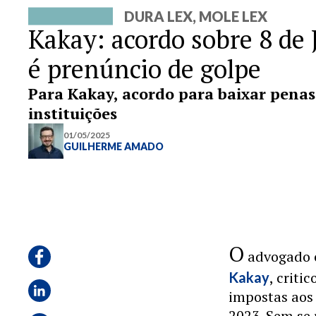
DURA LEX, MOLE LEX
Kakay: acordo sobre 8 de 
é prenúncio de golpe
Para Kakay, acordo para baixar penas
instituições
01/05/2025
GUILHERME AMADO
O
advogado c
, criti
Kakay
impostas aos 
2023. Sem se 