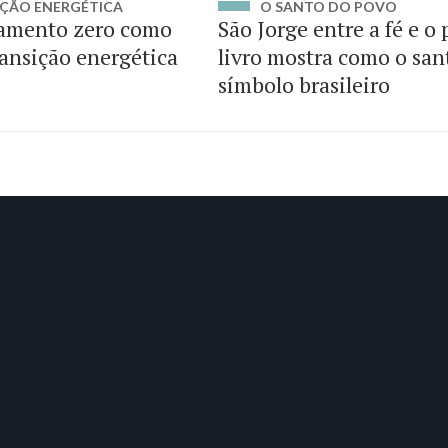
ÇÃO ENERGÉTICA
O SANTO DO POVO
amento zero como
São Jorge entre a fé e o
ransição energética
livro mostra como o san
símbolo brasileiro