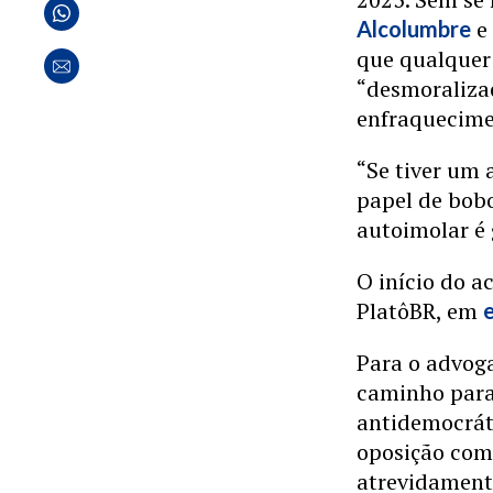
Alcolumbre
que qualquer
“desmoraliza
enfraquecimen
“Se tiver um 
papel de bob
autoimolar é 
O início do 
PlatôBR, em
Para o advoga
caminho para
antidemocráti
oposição como
atrevidamente,