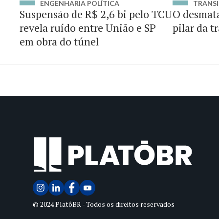
ENGENHARIA POLÍTICA
TRANSI
Suspensão de R$ 2,6 bi pelo TCU
O desmat
revela ruído entre União e SP
pilar da t
em obra do túnel
© 2024 PlatôBR - Todos os direitos reservados