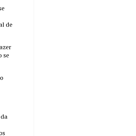
se
al de
azer
o se
ao
a
 da
os