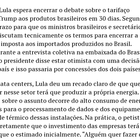
Lula espera encerrar o debate sobre o tarifaço
Trump aos produtos brasileiros em 30 dias. Segu
prazo para que os ministros brasileiros e secretári
iscutam tecnicamente os termos para encerrar a
 imposta aos importados produzidos no Brasil.
rante a entrevista coletiva na embaixada do Bras
o presidente disse estar otimista com uma decisã
país e isso passaria por concessões dos dois paíse
data centers, Lula deu um recado claro de que q
ir nesse setor terá que produzir a própria energia.
 sobre o assunto decorre do alto consumo de ene
es para o processamento de dados e dos equipam
le térmico dessas instalações. Na prática, o petis
iretamente que o investimento das empresas terá
que o estimado inicialmente. “Alguém quer fazer