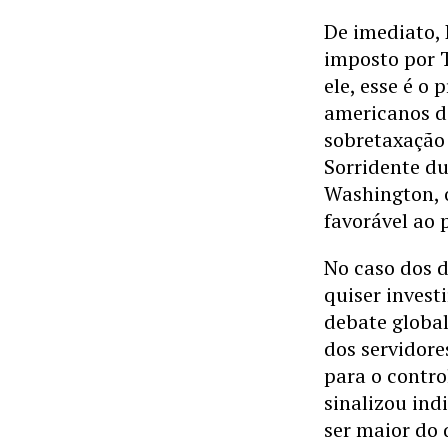
De imediato, 
imposto por 
ele, esse é o 
americanos d
sobretaxação
Sorridente du
Washington, 
favorável ao 
No caso dos 
quiser invest
debate global
dos servidor
para o contro
sinalizou ind
ser maior do 