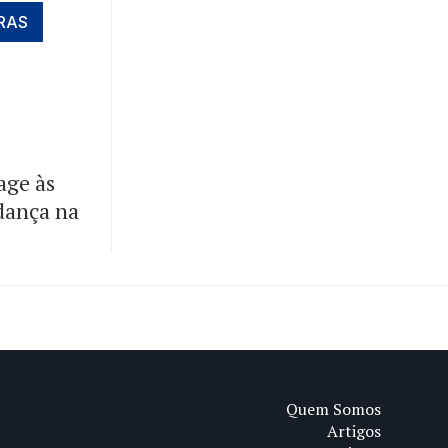
RAS
age às
dança na
Quem Somos
Artigos