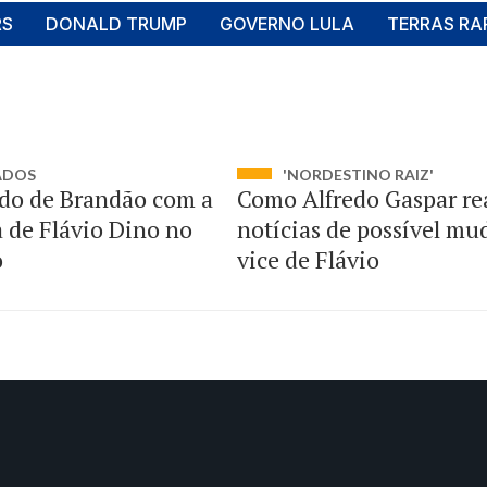
RS
DONALD TRUMP
GOVERNO LULA
TERRAS RA
ADOS
'NORDESTINO RAIZ'
do de Brandão com a
Como Alfredo Gaspar re
a de Flávio Dino no
notícias de possível mu
o
vice de Flávio