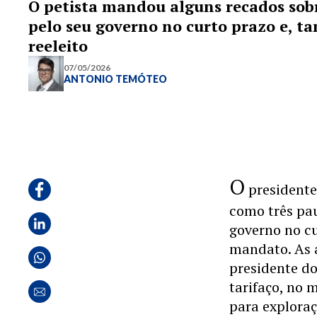
O petista mandou alguns recados sob
pelo seu governo no curto prazo e, 
reeleito
07/05/2026
ANTONIO TEMÓTEO
O
presidente
como três pa
governo no cu
mandato. As a
presidente d
tarifaço, no 
para explora