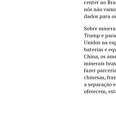
center no Bra
nós não vamo
dados para ou
Sobre minerai
Trump e para
Unidos na exp
baterias e eq
China, os am
minerais bras
fazer parcer
chinesas, fra
a separação e
oferecem, est