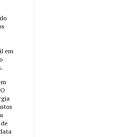
ndo
os
il em
o
s.
uem
 O
rgia
entos
ta
 de
 data