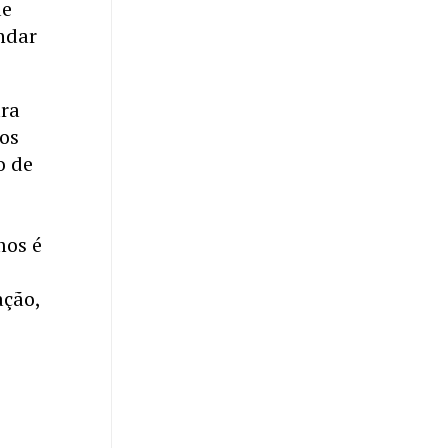
ue
ndar
ara
dos
o de
a
mos é
ação,