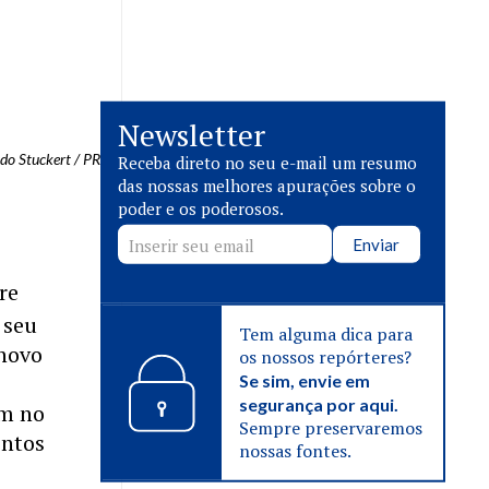
Newsletter
rdo Stuckert / PR
Receba direto no seu e-mail um resumo
das nossas melhores apurações sobre o
poder e os poderosos.
Enviar
re
 seu
Tem alguma dica para
 novo
os nossos repórteres?
o
Se sim, envie em
segurança por aqui.
am no
Sempre preservaremos
entos
nossas fontes.