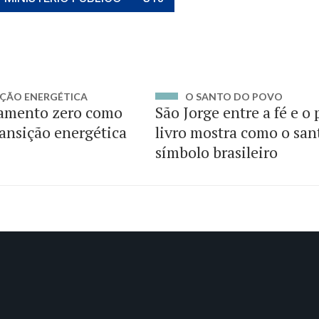
ÇÃO ENERGÉTICA
O SANTO DO POVO
amento zero como
São Jorge entre a fé e o
ransição energética
livro mostra como o san
símbolo brasileiro