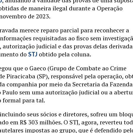
, anulando a validade das provas de uma supost
o
obtidas de maneira ilegal durante a Operação
novembro de 2023.
ravada merece reparo parcial para reconhecer a
 informações requisitadas ao fisco sem investigaç
, autorização judicial e das provas delas derivada
umento do
obtido pela coluna.
STJ
egou que o Gaeco (Grupo de Combate ao Crime
e Piracicaba (SP), responsável pela operação, ob
a companhia por meio da Secretaria da Fazenda
 Paulo sem uma autorização judicial ou a abertu
 formal para tal.
incluindo seus sócios e diretores, sofreu um bloq
ado em R$ 303 milhões. O STJ, agora, reverteu to
utelares impostas ao grupo, que é defendido pel