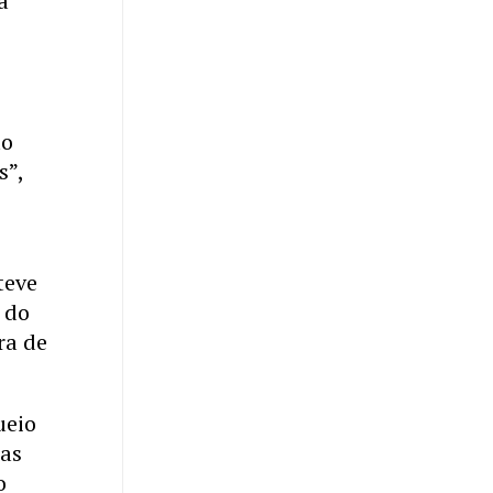
a
ão
s”,
teve
 do
ra de
ueio
das
o