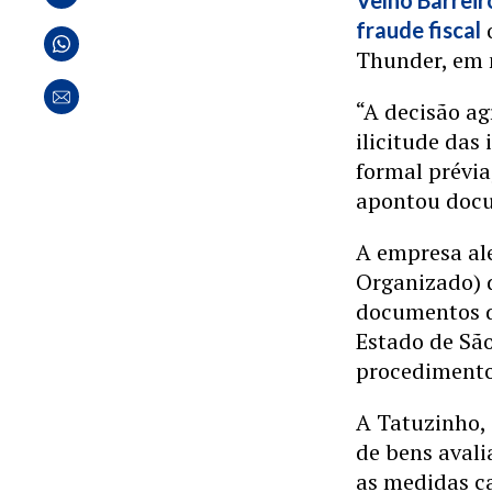
Velho Barreir
fraude fiscal
Thunder, em 
“A decisão ag
ilicitude das
formal prévia
apontou doc
A empresa al
Organizado) d
documentos d
Estado de São
procedimento
A Tatuzinho, 
de bens avali
as medidas ca