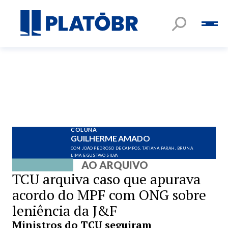
COLUNA
GUILHERME AMADO
COM JOÃO PEDROSO DE CAMPOS, TATIANA FARAH, BRUNA
LIMA E GUSTAVO SILVA
AO ARQUIVO
TCU arquiva caso que apurava
acordo do MPF com ONG sobre
leniência da J&F
Ministros do TCU seguiram