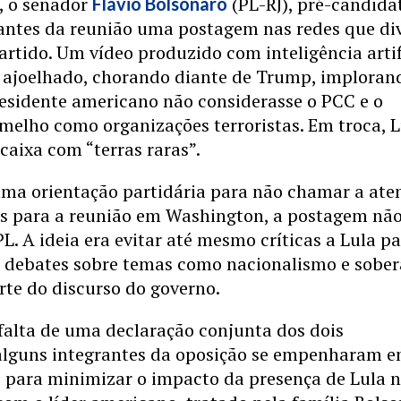
, o senador
(PL-RJ), pré-candida
Flávio Bolsonaro
 antes da reunião uma postagem nas redes que di
artido. Um vídeo produzido com inteligência artif
 ajoelhado, chorando diante de Trump, imploran
residente americano não considerasse o PCC e o
elho como organizações terroristas. Em troca, L
caixa com “terras raras”.
ma orientação partidária para não chamar a ate
ros para a reunião em Washington, a postagem nã
L. A ideia era evitar até mesmo críticas a Lula p
 debates sobre temas como nacionalismo e sober
rte do discurso do governo.
falta de uma declaração conjunta dos dois
 alguns integrantes da oposição se empenharam 
o para minimizar o impacto da presença de Lula 