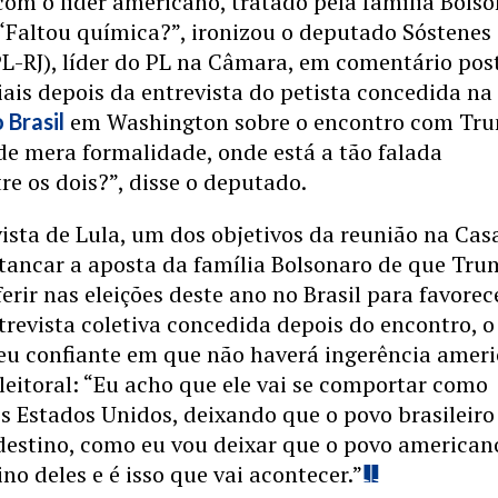
om o líder americano, tratado pela família Bols
“Faltou química?”, ironizou o deputado Sóstenes
PL-RJ), líder do PL na Câmara, em comentário po
iais depois da entrevista do petista concedida na
em Washington sobre o encontro com Tr
 Brasil
e mera formalidade, onde está a tão falada
re os dois?”, disse o deputado.
ista de Lula, um dos objetivos da reunião na Cas
stancar a aposta da família Bolsonaro de que Tr
ferir nas eleições deste ano no Brasil para favorec
ntrevista coletiva concedida depois do encontro, o
ceu confiante em que não haverá ingerência amer
leitoral: “Eu acho que ele vai se comportar como
s Estados Unidos, deixando que o povo brasileiro
destino, como eu vou deixar que o povo american
no deles e é isso que vai acontecer.”