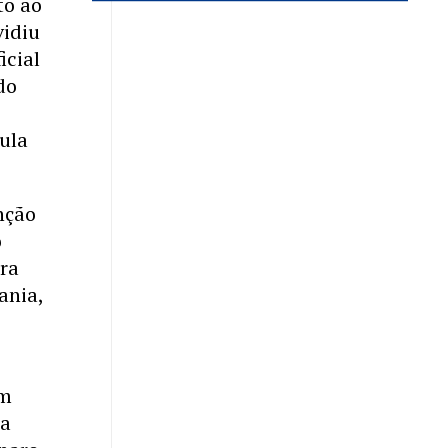
to ao
vidiu
icial
do
ula
nção
o
ara
ania,
em
na