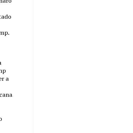
onaro
stado
ump.
a
ump
er a
icana
o