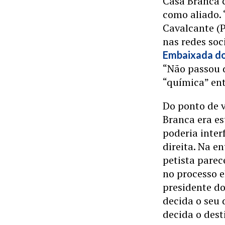
Casa Branca c
como aliado. 
Cavalcante (
nas redes soc
Embaixada do
“Não passou d
“química” ent
Do ponto de v
Branca era e
poderia inter
direita. Na e
petista pare
no processo e
presidente do
decida o seu 
decida o desti