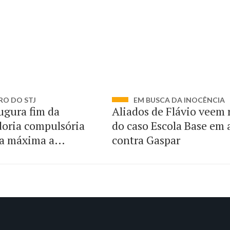
RO DO STJ
EM BUSCA DA INOCÊNCIA
ugura fim da
Aliados de Flávio veem 
oria compulsória
do caso Escola Base em
a máxima a
contra Gaspar
dos