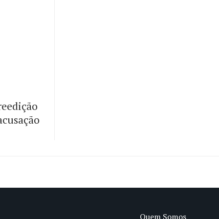
reedição
 acusação
Quem Somos