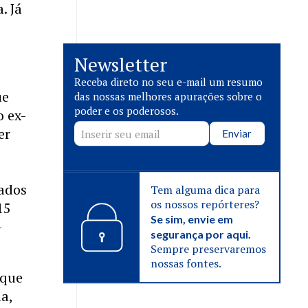
. Já
Newsletter
Receba direto no seu e-mail um resumo
ue
das nossas melhores apurações sobre o
poder e os poderosos.
o ex-
er
Enviar
dados
Tem alguma dica para
os nossos repórteres?
15
Se sim, envie em
-
segurança por aqui.
Sempre preservaremos
nossas fontes.
 que
a,