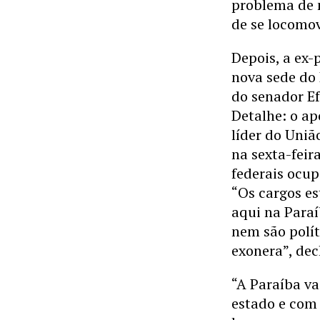
problema de 
de se locomov
Depois, a ex-
nova sede do 
do senador Ef
Detalhe: o a
líder do Uniã
na sexta-feir
federais ocup
“Os cargos es
aqui na Paraí
nem são polí
exonera”, dec
“A Paraíba va
estado e com