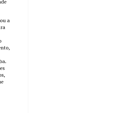
ade
rou a
ura
o
ento,
ba.
ões
os,
ue