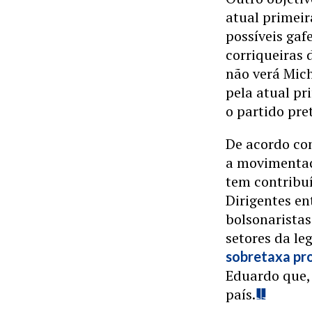
atual primeir
possíveis gaf
corriqueiras 
não verá Mich
pela atual p
o partido pre
De acordo co
a movimentaç
tem contribuí
Dirigentes en
bolsonarista
setores da le
sobretaxa pr
Eduardo que,
país.