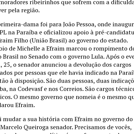
moradores ribeirinhos que sofrem com a dificuld
er pela região.
primeira-dama foi para João Pessoa, onde inaugu
PL na Paraíba e oficializou apoio à pré-candidat
raim Filho (União Brasil) ao governo do estado.
poio de Michelle a Efraim marcou o rompimento d
o Brasil no Senado com o governo Lula. Após o ev
a, 25, o senador anunciou a devolução dos cargos
ados por pessoas que ele havia indicado na Paraí
tão à disposição. São duas pessoas, duas indicaç
ba, na Codevasf e nos Correios. São cargos técnic
ticos. O mesmo governo que nomeia é o mesmo q
larou Efraim.
i mudar a sua história com Efraim no governo do
 Marcelo Queiroga senador. Precisamos de vocês,