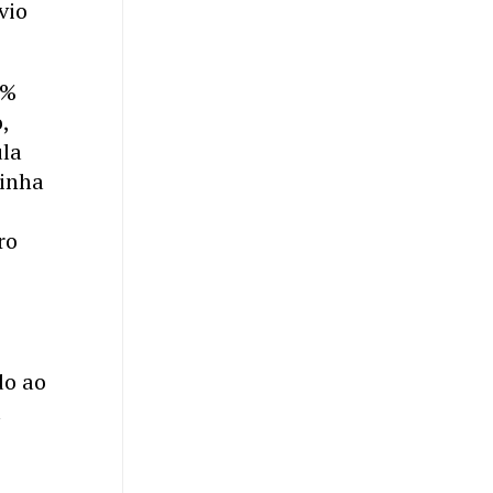
vio
5%
,
ula
tinha
ro
do ao
u