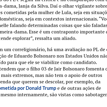
a-dama, Janja da Silva. Daí o olhar vigilante sobr
es cometidas pela mulher de Lula, seja em situaç
domésticas, seja em contextos internacionais. “Vo
elle falando determinadas coisas que são falada
rimeira-dama. Esse é um contraponto importante
tende explorar”, ressalta um aliado.
m um correligionário, há uma avaliação no PL de
ão de Eduardo Bolsonaro nos Estados Unidos nã
do para que ele se viabilize como candidato.
tendem que o filho 03 de Jair Bolsonaro fomenta 
s mais extremos, mas não tem o apoio de outros
genda que querem se descolar, por exemplo, da
e de outras ações de
ometida por Donald Trump
 mesmo internamente, são vistas como sabotage