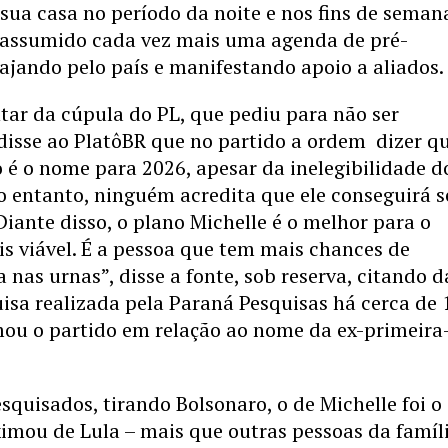
sua casa no período da noite e nos fins de semana
 assumido cada vez mais uma agenda de pré-
jando pelo país e manifestando apoio a aliados.
ar da cúpula do PL, que pediu para não ser
 disse ao PlatôBR que no partido a ordem dizer q
o é o nome para 2026, apesar da inelegibilidade d
o entanto, ninguém acredita que ele conseguirá s
“Diante disso, o plano Michelle é o melhor para o
is viável. É a pessoa que tem mais chances de
a nas urnas”, disse a fonte, sob reserva, citando 
sa realizada pela Paraná Pesquisas há cerca de 
mou o partido em relação ao nome da ex-primeira
quisados, tirando Bolsonaro, o de Michelle foi o
imou de Lula – mais que outras pessoas da famíli