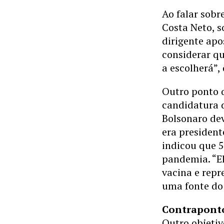
Ao falar sobr
Costa Neto, s
dirigente ap
considerar qu
a escolherá”, 
Outro ponto 
candidatura d
Bolsonaro de
era president
indicou que 
pandemia. “El
vacina e repr
uma fonte do
Contrapont
Outro objetiv