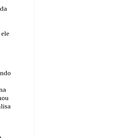
 da
 ele
ando
 na
omou
lisa
a