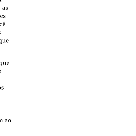
e as
ões
cê
s
 que
 que
o
os
m ao