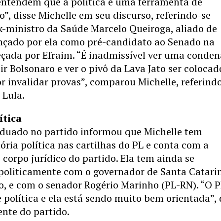
ntendem que a política é uma ferramenta de
”, disse Michelle em seu discurso, referindo-se
-ministro da Saúde Marcelo Queiroga, aliado de
ançado por ela como pré-candidato ao Senado na
çada por Efraim. “É inadmissível ver uma conde
air Bolsonaro e ver o pivô da Lava Jato ser colocad
por invalidar provas”, comparou Michelle, referind
 Lula.
ítica
uado no partido informou que Michelle tem
ória política nas cartilhas do PL e conta com a
 corpo jurídico do partido. Ela tem ainda se
politicamente com o governador de Santa Catari
o, e com o senador Rogério Marinho (PL-RN). “O 
 política e ela está sendo muito bem orientada”, 
ente do partido.