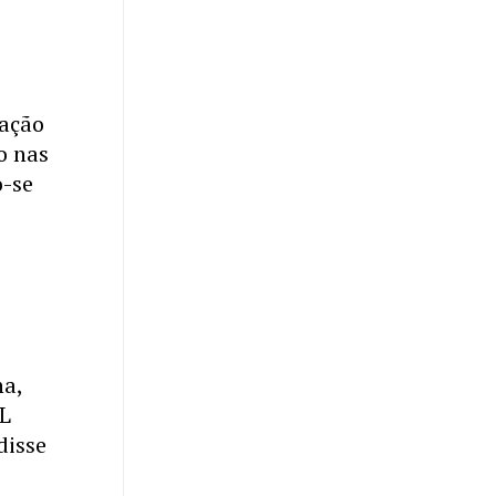
nação
o nas
o-se
na,
PL
disse