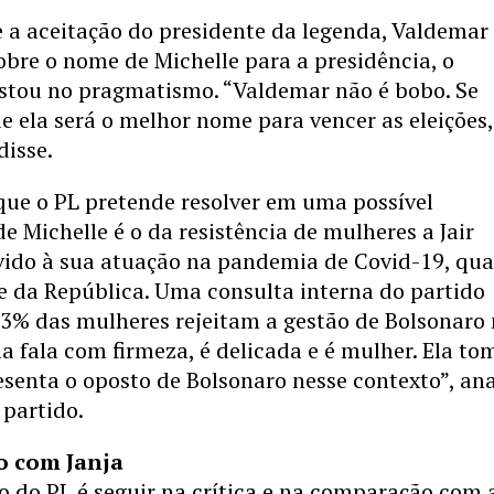
e a aceitação do presidente da legenda, Valdemar
obre o nome de Michelle para a presidência, o
ostou no pragmatismo. “Valdemar não é bobo. Se
e ela será o melhor nome para vencer as eleições,
disse.
que o PL pretende resolver em uma possível
e Michelle é o da resistência de mulheres a Jair
vido à sua atuação na pandemia de Covid-19, qu
e da República. Uma consulta interna do partido
53% das mulheres rejeitam a gestão de Bolsonaro
a fala com firmeza, é delicada e é mulher. Ela t
esenta o oposto de Bolsonaro nesse contexto”, ana
 partido.
o com Janja
o do PL é seguir na crítica e na comparação com 