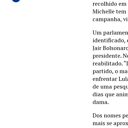
recolhido em 
Michelle tem
campanha, via
Um parlament
identificado,
Jair Bolsonar
presidente. N
reabilitado. 
partido, o ma
enfrentar Lul
de uma pesqui
dias que ani
dama.
Dos nomes pes
mais se aprox