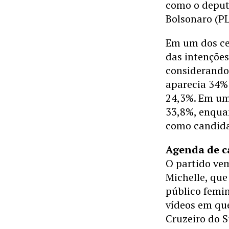
como o deput
Bolsonaro (PL
Em um dos ce
das intenções
considerando 
aparecia 34%
24,3%. Em um
33,8%, enqua
como candida
Agenda de c
O partido ve
Michelle, que
público femin
vídeos em qu
Cruzeiro do S