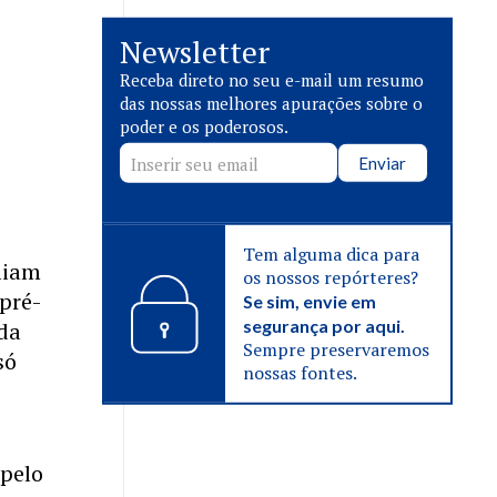
Newsletter
Receba direto no seu e-mail um resumo
das nossas melhores apurações sobre o
poder e os poderosos.
Enviar
Tem alguma dica para
liam
os nossos repórteres?
pré-
Se sim, envie em
segurança por aqui.
da
Sempre preservaremos
só
nossas fontes.
 pelo