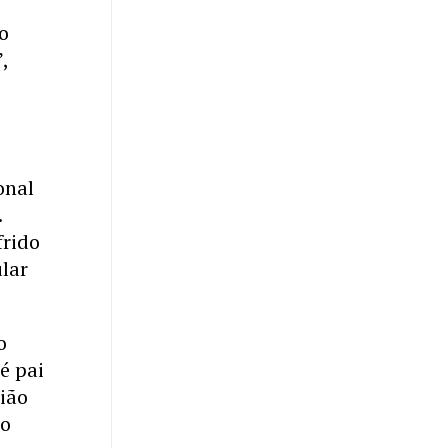
ão
,
onal
.
frido
ular
o
é pai
nião
 o