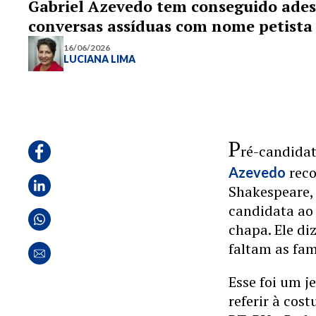
Gabriel Azevedo tem conseguido ades
conversas assíduas com nome petista
16/06/2026
LUCIANA LIMA
P
ré-candida
reco
Azevedo
Shakespeare,
candidata a
chapa. Ele di
faltam as fam
Esse foi um 
referir à cos