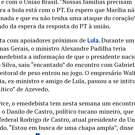
 e com o União Brasil. “Nossas famílias precisam
ra a bola está com o PT. Eu espero que Marília n
nada e que eu não tenha uma ataque do coração”
ndo da espera da resposta do PT à união.
nta com apoiadores próximos de
. Durante um
Lula
as Gerais, o ministro Alexandre Padilha teria
medebista a informação de que o presidente naci
 Silva, saiu “encantado” do encontro com Gabriel
eitoral de peso entrou no jogo. O empresário Wal
a, ex-ministro e amigo de Lula, passou a se intit
ítico” de Azevedo.
vice, o emedebista tem nesta semana um encontr
 Danilo de Castro, político tucano mineiro, que 
ederal Rodrigo de Castro, atual presidente do U
ado. “Estou em busca de uma chapa ampla”, disse