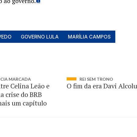
o ao governo.
VEDO
GOVERNO LULA
MARÍLIA CAMPOS
NCIA MARCADA
REI SEM TRONO
tre Celina Leão e
O fim da era Davi Alcol
a crise do BRB
ais um capítulo