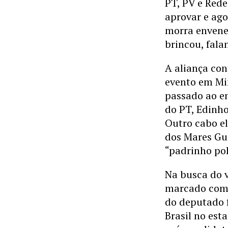
PT, PV e Rede
aprovar e ago
morra envene
brincou, fala
A aliança co
evento em Min
passado ao e
do PT, Edinho
Outro cabo el
dos Mares Gui
“padrinho pol
Na busca do 
marcado com o
do deputado f
Brasil no est