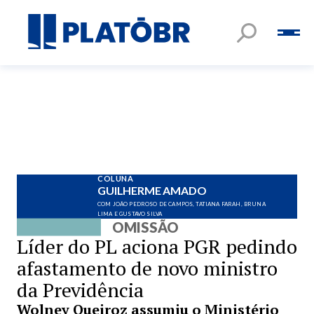
COLUNA
GUILHERME AMADO
COM JOÃO PEDROSO DE CAMPOS, TATIANA FARAH, BRUNA
LIMA E GUSTAVO SILVA
OMISSÃO
Líder do PL aciona PGR pedindo
afastamento de novo ministro
da Previdência
Wolney Queiroz assumiu o Ministério