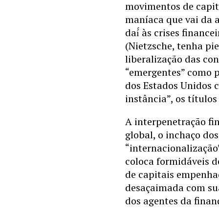
movimentos de capita
maníaca que vai da a
daí́ às crises financ
(Nietzsche, tenha pi
liberalização das co
“emergentes” como p
dos Estados Unidos c
instância”, os título
A interpenetração fin
global, o inchaço do
“internacionalização
coloca formidáveis d
de capitais empenha
desaçaimada com sua
dos agentes da finan