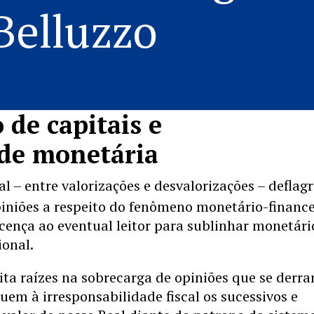
Belluzzo
de capitais e
ade monetária
al – entre valorizações e desvalorizações – deflag
iniões a respeito do fenômeno monetário-finance
icença ao eventual leitor para sublinhar monetári
ional.
eita raízes na sobrecarga de opiniões que se der
uem à irresponsabilidade fiscal os sucessivos e