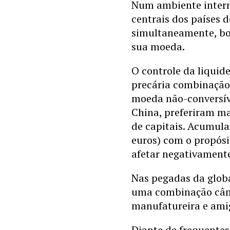
Num ambiente interna
centrais dos países 
simultaneamente, boa
sua moeda.
O controle da liquid
precária combinação
moeda não-conversíve
China, preferiram ma
de capitais. Acumula
euros) com o propósi
afetar negativamente
Nas pegadas da globa
uma combinação câmb
manufatureira e amig
Diante de frequentes