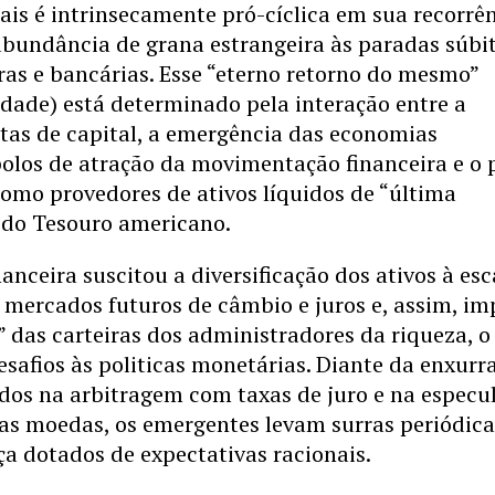
is é intrinsecamente pró-cíclica em sua recorrê
bundância de grana estrangeira às paradas súbit
eiras e bancárias. Esse “eterno retorno do mesmo”
edade) está determinado pela interação entre a
ntas de capital, a emergência das economias
olos de atração da movimentação financeira e o 
omo provedores de ativos líquidos de “última
s do Tesouro americano.
anceira suscitou a diversificação dos ativos à esc
s mercados futuros de câmbio e juros e, assim, im
” das carteiras dos administradores da riqueza, o
esafios às politicas monetárias. Diante da enxurr
dos na arbitragem com taxas de juro e na especu
s moedas, os emergentes levam surras periódica
ça dotados de expectativas racionais.