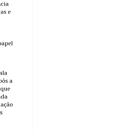
ncia
as e
papel
ala
pôs a
 que
ada
lação
s