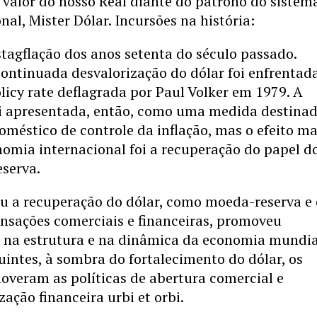
e valor do nosso Real diante do patrono do sistem
al, Mister Dólar. Incursões na história:
agflação dos anos setenta do século passado.
ontinuada desvalorização do dólar foi enfrentad
licy rate deflagrada por Paul Volker em 1979. A
oi apresentada, então, como uma medida destinad
oméstico de controle da inflação, mas o efeito ma
nomia internacional foi a recuperação do papel d
serva.
u a recuperação do dólar, como moeda-reserva e
nsações comerciais e financeiras, promoveu
s na estrutura e na dinâmica da economia mundia
uintes, à sombra do fortalecimento do dólar, os
veram as políticas de abertura comercial e
ação financeira urbi et orbi.