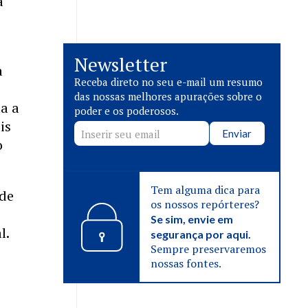
a
Newsletter
a
Receba direto no seu e-mail um resumo
das nossas melhores apurações sobre o
a a
poder e os poderosos.
is
Enviar
o
Tem alguma dica para
 de
os nossos repórteres?
Se sim, envie em
l.
segurança por aqui.
Sempre preservaremos
nossas fontes.