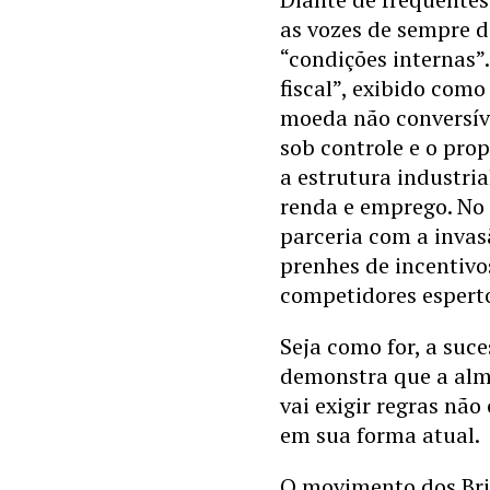
as vozes de sempre 
“condições internas”
fiscal”, exibido com
moeda não conversíve
sob controle e o pro
a estrutura industri
renda e emprego. No 
parceria com a inva
prenhes de incentivo
competidores espert
Seja como for, a suc
demonstra que a alme
vai exigir regras nã
em sua forma atual.
O movimento dos Bric