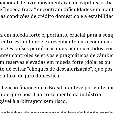
cional de livre movimentação de capitais, os b
de “moeda fraca” encontram dificuldades em mant
s condições de crédito doméstico e a estabilida
ez em moeda forte é, portanto, crucial para a sem
 entre estabilidade e crescimento nas economias
l. Os países periféricos mais bem-sucedidos, co
nter controles seletivos e pragmáticos de câmbio
m reservas elevadas em moeda forte (dólares ou
to de evitar “choques de desvalorização”, que po
 a taxa de juro doméstica.
lização financeira, o Brasil manteve por vinte an
io-juro hostil ao crescimento da indústria
ável à arbitragem sem risco.
 episódios de aguçamento da instabilidade cambi