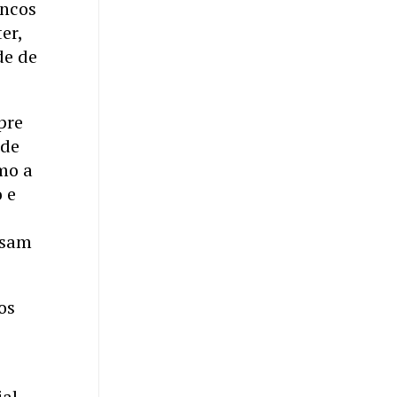
ancos
er,
de de
pre
 de
mo a
 e
ssam
os
al,