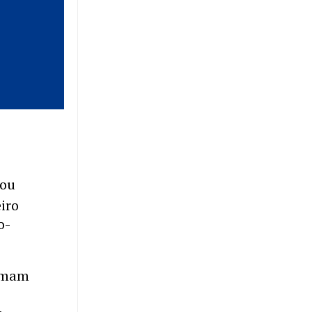
rou
iro
o-
ramam