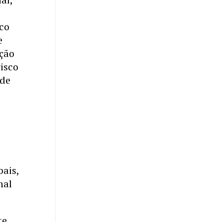
sco
e
ação
risco
 de
ais,
nal
te