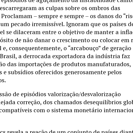
descarregaram as culpas sobre os ombros das
. Proclamam – sempre e sempre – os danos do “ri
o um pecado irremissível. Ignoram que os países d
l se dilaceram entre o objetivo de manter a infl
pósito de não danar o crescimento ou colocar em 
al e, consequentemente, o “arcabouço” de geração
Brasil, a derrocada exportadora da indústria faz
são das importações de produtos manufaturados,
s e subsídios oferecidos generosamente pelos
os.
essão de episódios valorização/desvalorização
jada correção, dos chamados desequilíbrios glob
o compatíveis com o sistema monetário internacio
s revela a reação de um conjunto de países dian