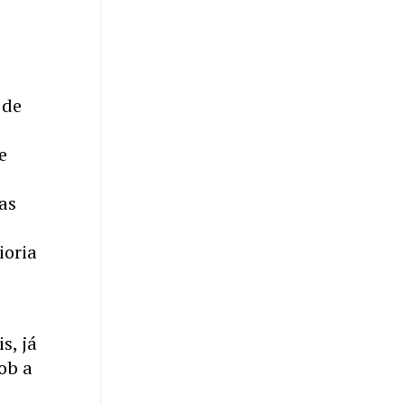
 de
e
as
ioria
, já
ob a