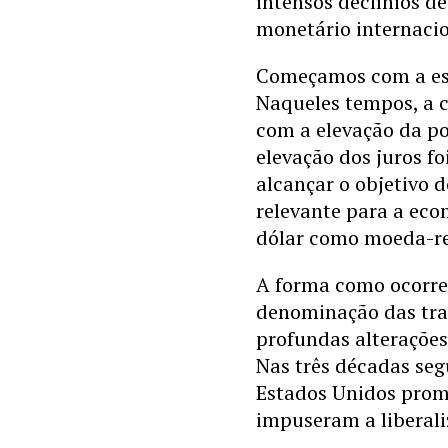
intensos declínios d
monetário internacion
Começamos com a est
Naqueles tempos, a c
com a elevação da po
elevação dos juros f
alcançar o objetivo d
relevante para a eco
dólar como moeda-re
A forma como ocorre
denominação das tra
profundas alteraçõe
Nas três décadas seg
Estados Unidos promo
impuseram a liberaliz