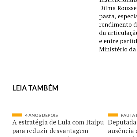
Dilma Roussef
pasta, espec
rendimento de
da articulaçã
e entre parti
Ministério da
LEIA TAMBÉM
4 ANOS DEPOIS
PAUTA 
A estratégia de Lula com Itaipu
Deputada 
para reduzir desvantagem
ausência 