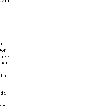
ação
a
 e
por
entes
undo
eba
ida
s
 de