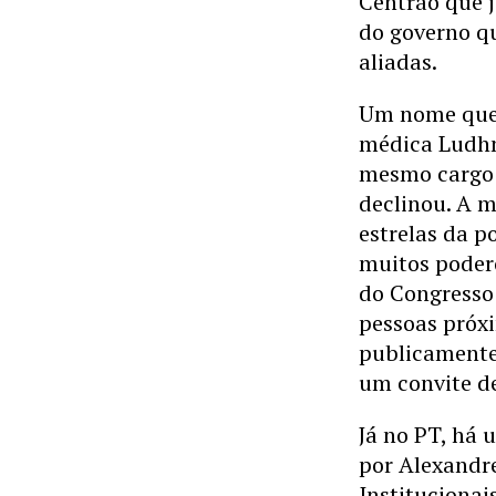
Centrão que 
do governo qu
aliadas.
Um nome que v
médica Ludhm
mesmo cargo p
declinou. A m
estrelas da p
muitos podero
do Congresso
pessoas próxi
publicamente
um convite de
Já no PT, há 
por Alexandre
Instituciona