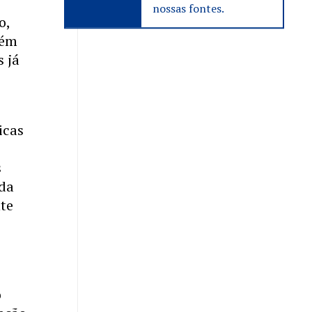
nossas fontes.
o,
lém
s já
icas
s
 da
nte
o