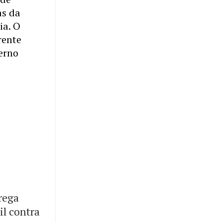
as da
ia. O
rente
erno
rega
il contra