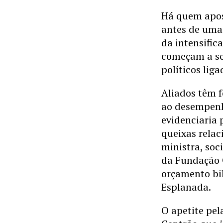
Há quem apost
antes de uma 
da intensific
começam a ser
políticos lig
Aliados têm f
ao desempenho
evidenciaria 
queixas relac
ministra, soc
da Fundação 
orçamento bi
Esplanada.
O apetite pel