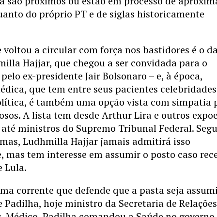
já são próximos ou estão em processo de aproxim
anto do próprio PT e de siglas historicamente
oltou a circular com força nos bastidores é o d
illa Hajjar, que chegou a ser convidada para o
elo ex-presidente Jair Bolsonaro – e, à época,
édica, que tem entre seus pacientes celebridades
olítica, é também uma opção vista com simpatia 
sos. A lista tem desde Arthur Lira e outros expo
 até ministros do Supremo Tribunal Federal. Seg
mas, Ludhmilla Hajjar jamais admitirá isso
, mas tem interesse em assumir o posto caso rec
 Lula.
uma corrente que defende que a pasta seja assum
 Padilha, hoje ministro da Secretaria de Relaçõe
is. Médico, Padilha comandou a Saúde no governo