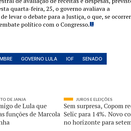
estral de avaliação de receitas e despesas, previst
esta quarta-feira, 25, o governo avaliava a
de levar o debate para a Justiça, o que, se ocorrer
 embate político com o Congresso.
UMBRE
GOVERNO LULA
IOF
SENADO
TO DE JANJA
JUROS E ELEIÇÕES
migo de Lula que
Sem surpresa, Copom r
as funções de Marcola
Selic para 14%. Novo co
nha
no horizonte para sete