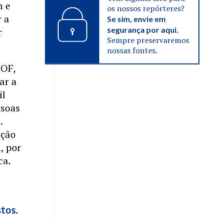
n e
os nossos repórteres?
r a
Se sim, envie em
segurança por aqui.
r
Sempre preservaremos
nossas fontes.
IOF,
ar a
il
ssoas
.
ação
, por
ca.
.
stos