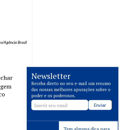
o/Agência Brasil
Newsletter
echar
Receba direto no seu e-mail um resumo
magem
das nossas melhores apurações sobre o
co
poder e os poderosos.
Enviar
Tem alguma dica para