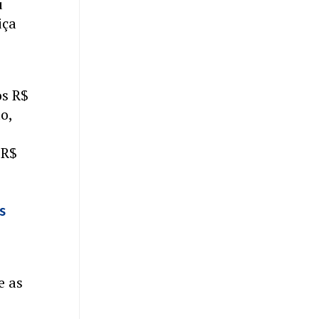
u
iça
os R$
o,
 R$
s
e as