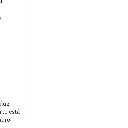
o
,
eduz
rte está
mbro