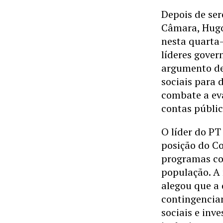
Depois de se
Câmara, Hugo
nesta quarta-
líderes gover
argumento de 
sociais para 
combate a eva
contas públic
O líder do PT
posição do C
programas co
população. A 
alegou que a 
contingencia
sociais e inv