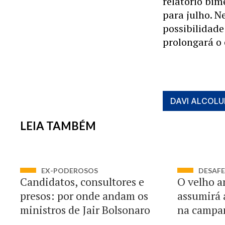
relatório bim
para julho. N
possibilidade 
prolongará o
DAVI ALCOL
LEIA TAMBÉM
EX-PODEROSOS
DESAFE
Candidatos, consultores e
O velho a
presos: por onde andam os
assumirá 
ministros de Jair Bolsonaro
na campa