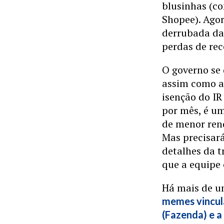
blusinhas (c
Shopee). Agor
derrubada da
perdas de rece
O governo se
assim como a 
isenção do I
por mês, é um
de menor ren
Mas precisará
detalhes da t
que a equipe
Há mais de u
memes vincul
(Fazenda) e a