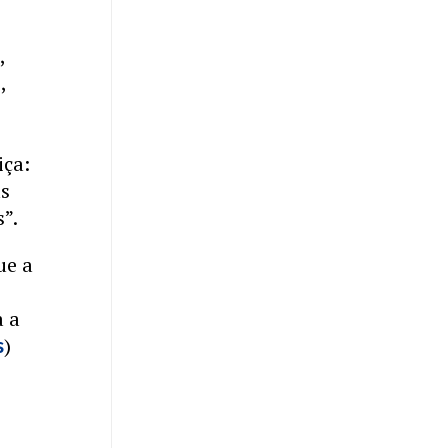
,
,
iça:
as
s”.
ue a
a a
)
s