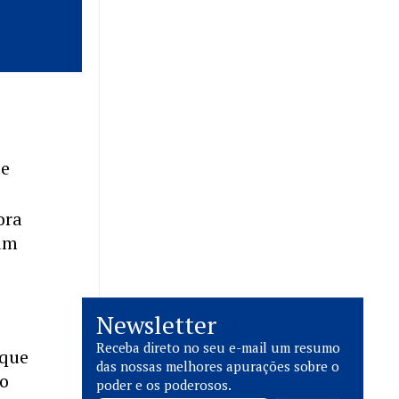
de
ora
 um
Newsletter
Receba direto no seu e-mail um resumo
 que
das nossas melhores apurações sobre o
 o
poder e os poderosos.