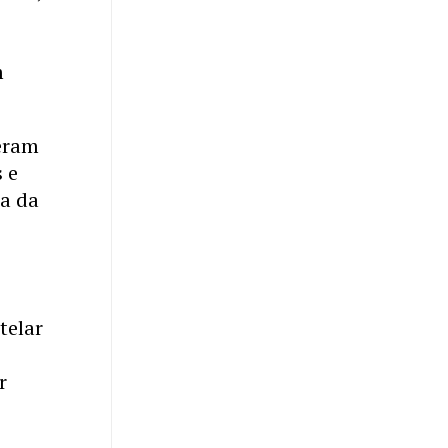
m
eram
 e
ca da
telar
r