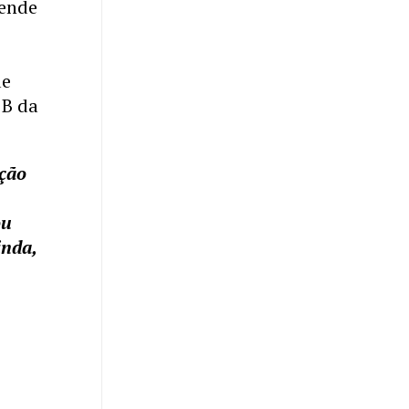
tende
ue
 B da
ação
ou
inda,