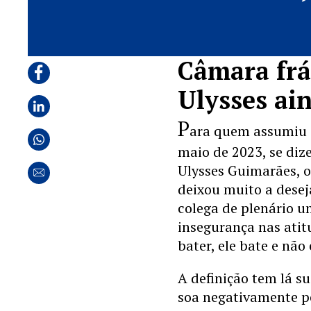
Câmara frág
Ulysses ai
P
ara quem assumiu 
maio de 2023, se diz
Ulysses Guimarães, 
deixou muito a desej
colega de plenário um
insegurança nas atit
bater, ele bate e não 
A definição tem lá 
soa negativamente pe