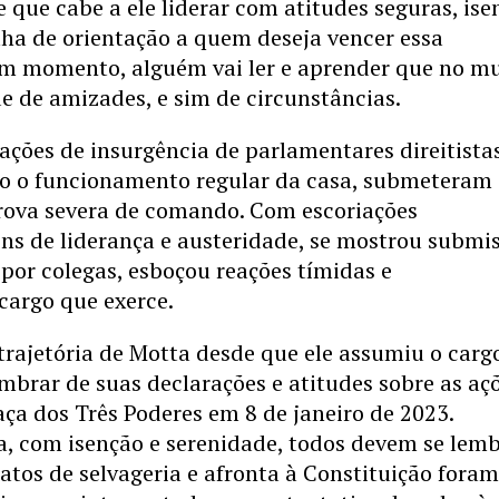
 que cabe a ele liderar com atitudes seguras, ise
ilha de orientação a quem deseja vencer essa
m momento, alguém vai ler e aprender que no m
e de amizades, e sim de circunstâncias.
ações de insurgência de parlamentares direitistas
o o funcionamento regular da casa, submeteram
ova severa de comando. Com escoriações
ens de liderança e austeridade, se mostrou submis
or colegas, esboçou reações tímidas e
cargo que exerce.
ajetória de Motta desde que ele assumiu o carg
embrar de suas declarações e atitudes sobre as aç
ça dos Três Poderes em 8 de janeiro de 2023.
ia, com isenção e serenidade, todos devem se lem
 atos de selvageria e afronta à Constituição fora