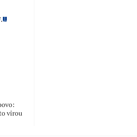
.
 povo:
to virou