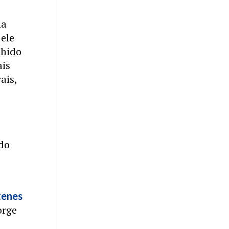
na
 ele
lhido
ais
ais,
ado
tenes
orge