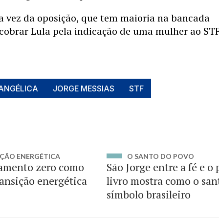
da vez da oposição, que tem maioria na bancada
 cobrar Lula pela indicação de uma mulher ao STF
ANGÉLICA
JORGE MESSIAS
STF
ÇÃO ENERGÉTICA
O SANTO DO POVO
amento zero como
São Jorge entre a fé e o
ransição energética
livro mostra como o san
símbolo brasileiro