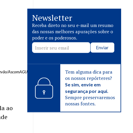
Newsletter
Receba direto no seu e-mail um resumo
das nossas melhores apurações sobre o
poder e os poderosos.
Enviar
Tem alguma dica para
stevão/AscomAGU
os nossos repórteres?
Se sim, envie em
segurança por aqui.
Sempre preservaremos
nossas fontes.
la ao
ade