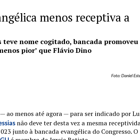
ngélica menos receptiva a
s teve nome cogitado, bancada promoveu
menos pior’ que Flávio Dino
Foto: Daniel E
 — ao menos até agora — para ser indicado por Lu
não deve ter desta vez a mesma receptivid
essias
2023 junto à bancada evangélica do Congresso. O
é membro da Igreja Batista.
AGU