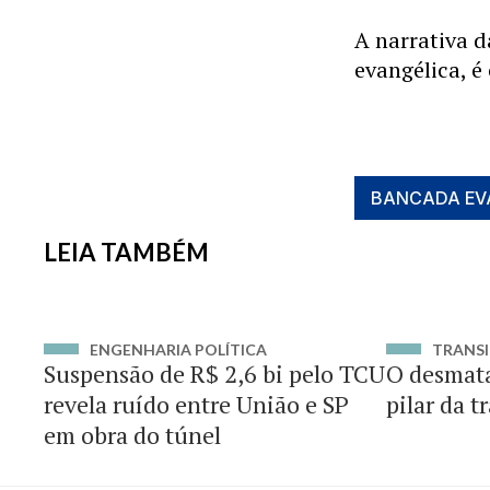
A narrativa 
evangélica, é
BANCADA EV
LEIA TAMBÉM
ENGENHARIA POLÍTICA
TRANSI
Suspensão de R$ 2,6 bi pelo TCU
O desmat
revela ruído entre União e SP
pilar da t
em obra do túnel