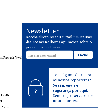
Newsletter
Receba direto no seu e-mail um resumo
das nossas melhores apurações sobre o
poder e os poderosos.
Enviar
m/Agência Brasil
Tem alguma dica para
os nossos repórteres?
Se sim, envie em
segurança por aqui.
itos
Sempre preservaremos
ia
nossas fontes.
 25 a