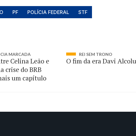
ÃO
PF
POLÍCIA FEDERAL
STF
NCIA MARCADA
REI SEM TRONO
tre Celina Leão e
O fim da era Davi Alcol
a crise do BRB
ais um capítulo