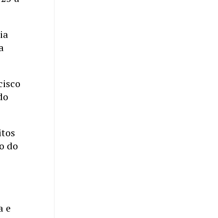
ia
a
cisco
do
itos
o do
a e