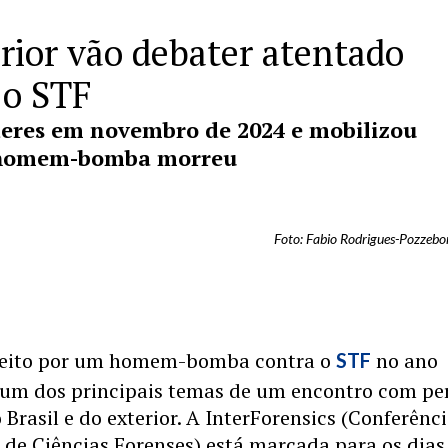
erior vão debater atentado
o STF
deres em novembro de 2024 e mobilizou
 O homem-bomba morreu
Foto: Fabio Rodrigues-Pozzebo
feito por um homem-bomba contra o
no ano
STF
 um dos principais temas de um encontro com per
 Brasil e do exterior. A InterForensics (Conferênc
 de Ciências Forenses) está marcada para os dias