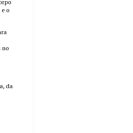
corpo
 e o
ara
s no
0
a, da