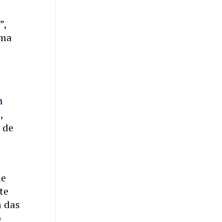
”,
uma
n
,
 de
de
te
a das
o