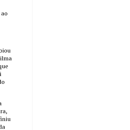
 ao
oiou
Dilma
que
i
do
a
ra,
finiu
da