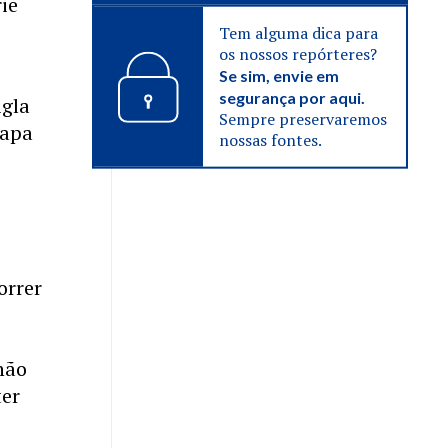
ie
Tem alguma dica para
os nossos repórteres?
Se sim, envie em
segurança por aqui.
igla
Sempre preservaremos
hapa
nossas fontes.
e
orrer
não
ter