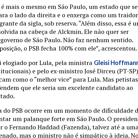
 é mais o mesmo em São Paulo, um estado que se
ara o lado da direita e o enxerga como um traidor
grante da sigla, sob reserva. “Além disso, essa é 
solvida na cabeça de Alckmin. Ele não quer ser
 governo de São Paulo. Não faz nenhum sentido.
posição, o PSB fecha 100% com ele”, acrescentou.
i elogiado por Lula, pela ministra
Gleisi Hoffman
titucionais) e pelo ex-ministro José Dirceu (PT-SP)
icam como o “melhor vice” para Lula. Mas petistas
fendem que ele seria um excelente candidato ao
stado.
a do PSB ocorre em um momento de dificuldade 
ntar um palanque forte em São Paulo. O presiden
er o Fernando Haddad (Fazenda), talvez até a um
enado, mas o ministro não é simpático à ideia. N