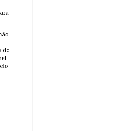
para
 não
s do
hel
elo