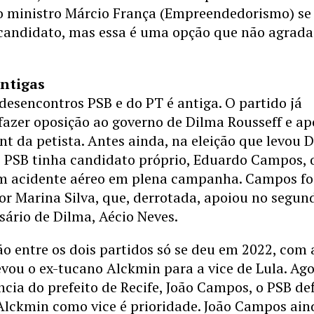
 o ministro Márcio França (Empreendedorismo) se
candidato, mas essa é uma opção que não agrada
antigas
 desencontros PSB e do PT é antiga. O partido já
fazer oposição ao governo de Dilma Rousseff e ap
 da petista. Antes ainda, na eleição que levou 
o PSB tinha candidato próprio, Eduardo Campos, 
 acidente aéreo em plena campanha. Campos fo
or Marina Silva, que, derrotada, apoiou no segun
sário de Dilma, Aécio Neves.
ão entre os dois partidos só se deu em 2022, com 
evou o ex-tucano Alckmin para a vice de Lula. Ago
ncia do prefeito de Recife, João Campos, o PSB de
 Alckmin como vice é prioridade. João Campos ain