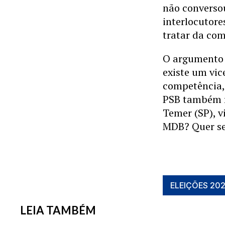
não converso
interlocutore
tratar da co
O argumento p
existe um vic
competência, 
PSB também r
Temer (SP), v
MDB? Quer ser
ELEIÇÕES 20
LEIA TAMBÉM