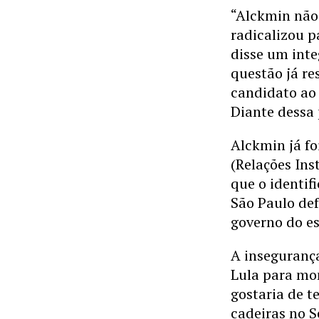
“Alckmin não
radicalizou p
disse um inte
questão já re
candidato ao
Diante dessa 
Alckmin já fo
(Relações Ins
que o identif
São Paulo de
governo do e
A inseguranç
Lula para mo
gostaria de t
cadeiras no S