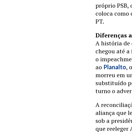
próprio PSB,
coloca como 
PT.
Diferenças 
A história de
chegou até a 
o impeachment
ao
, 
Planalto
morreu em um
substituído p
turno o adver
A reconciliaç
aliança que l
sob a presidê
que reeleger