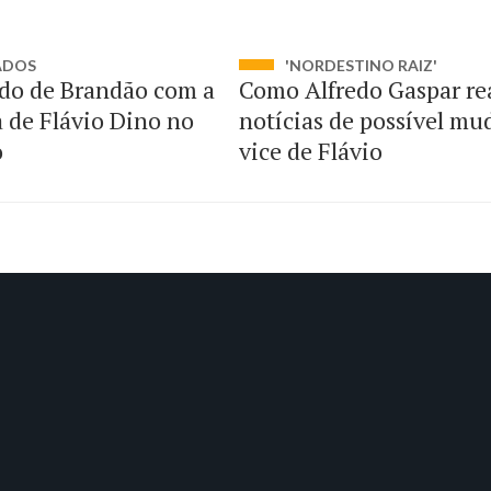
ADOS
'NORDESTINO RAIZ'
do de Brandão com a
Como Alfredo Gaspar re
a de Flávio Dino no
notícias de possível mu
o
vice de Flávio