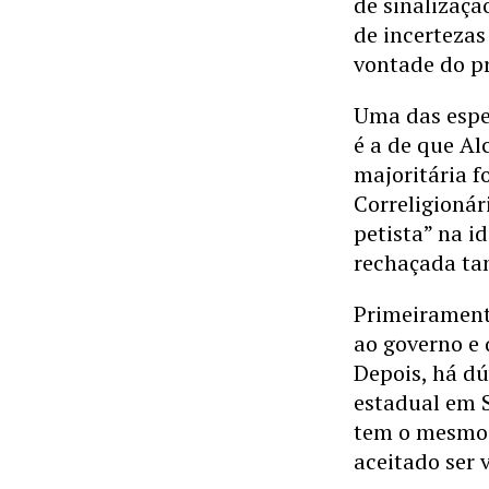
de sinalizaç
de incertezas
vontade do pr
Uma das espe
é a de que A
majoritária f
Correligionár
petista” na 
rechaçada ta
Primeirament
ao governo e 
Depois, há d
estadual em 
tem o mesmo c
aceitado ser v